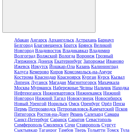
Абакан
Ангарск
Архангельск
Астрахань
Барнаул
Белгород
Благовещенск
Братск
Брянск
Великий
Новгород
Владивосток
Владикавказ
Владимир
Волгоград
Волжский
Вологда
Воронеж
Грозный
Дзержинск
Донецк
Екатеринбург
Запорожье
Иваново
Ижевск
Иркутск
Йошкар-Ола
Казань
Калининград
Калуга
Кемерово
Киров
Комсомольск-на-Амуре
Кострома
Краснодар
Красноярск
Курган
Курск
Кызыл
Липецк
Луганск
Магадан
Магнитогорск
Махачкала
Москва
Мурманск
Набережные Челны
Нальчик
Находка
Нефтеюганск
Нижневартовск
Нижнекамск
Нижний
Новгород
Нижний Тагил
Новокузнецк
Новосибирск
Новый Уренгой
Норильск
Омск
Оренбург
Орёл
Пенза
Пермь
Петрозаводск
Петропавловск-Камчатский
Псков
Пятигорск
Ростов-на-Дону
Рязань
Салехард
Самара
Санкт-Петербург
Саранск
Саратов
Севастополь
Симферополь
Смоленск
Сочи
Ставрополь
Сургут
Сыктывкар
Таганрог
Тамбов
Тверь
Тольятти
Томск
Тула