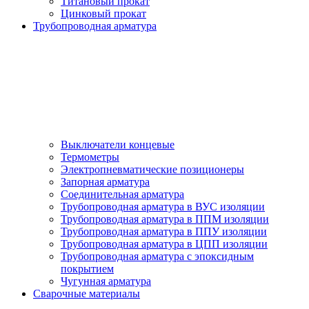
Титановый прокат
Цинковый прокат
Трубопроводная арматура
Выключатели концевые
Термометры
Электропневматические позиционеры
Запорная арматура
Соединительная арматура
Трубопроводная арматура в ВУС изоляции
Трубопроводная арматура в ППМ изоляции
Трубопроводная арматура в ППУ изоляции
Трубопроводная арматура в ЦПП изоляции
Трубопроводная арматура с эпоксидным
покрытием
Чугунная арматура
Сварочные материалы