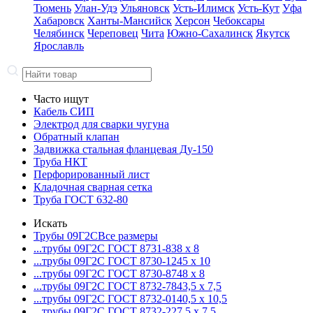
Тюмень
Улан-Удэ
Ульяновск
Усть-Илимск
Усть-Кут
Уфа
Хабаровск
Ханты-Мансийск
Херсон
Чебоксары
Челябинск
Череповец
Чита
Южно-Сахалинск
Якутск
Ярославль
Часто ищут
Кабель СИП
Электрод для сварки чугуна
Обратный клапан
Задвижка стальная фланцевая Ду-150
Труба НКТ
Перфорированный лист
Кладочная сварная сетка
Труба ГОСТ 632-80
Искать
Трубы 09Г2С
Все размеры
...трубы 09Г2С ГОСТ 8731-8
38 x 8
...трубы 09Г2С ГОСТ 8730-12
45 x 10
...трубы 09Г2С ГОСТ 8730-87
48 x 8
...трубы 09Г2С ГОСТ 8732-78
43,5 x 7,5
...трубы 09Г2С ГОСТ 8732-01
40,5 x 10,5
...трубы 09Г2С ГОСТ 8732-22
7,5 x 7,5