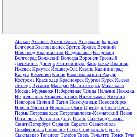
Абакан
Ангарск
Архангельск
Астрахань
Барнаул
Белгород
Благовещенск
Братск
Брянск
Великий
Новгород
Владивосток
Владикавказ
Владимир
Волгоград
Волжский
Вологда
Воронеж
Грозный
Дзержинск
Донецк
Екатеринбург
Запорожье
Иваново
Ижевск
Иркутск
Йошкар-Ола
Казань
Калининград
Калуга
Кемерово
Киров
Комсомольск-на-Амуре
Кострома
Краснодар
Красноярск
Курган
Курск
Кызыл
Липецк
Луганск
Магадан
Магнитогорск
Махачкала
Москва
Мурманск
Набережные Челны
Нальчик
Находка
Нефтеюганск
Нижневартовск
Нижнекамск
Нижний
Новгород
Нижний Тагил
Новокузнецк
Новосибирск
Новый Уренгой
Норильск
Омск
Оренбург
Орёл
Пенза
Пермь
Петрозаводск
Петропавловск-Камчатский
Псков
Пятигорск
Ростов-на-Дону
Рязань
Салехард
Самара
Санкт-Петербург
Саранск
Саратов
Севастополь
Симферополь
Смоленск
Сочи
Ставрополь
Сургут
Сыктывкар
Таганрог
Тамбов
Тверь
Тольятти
Томск
Тула