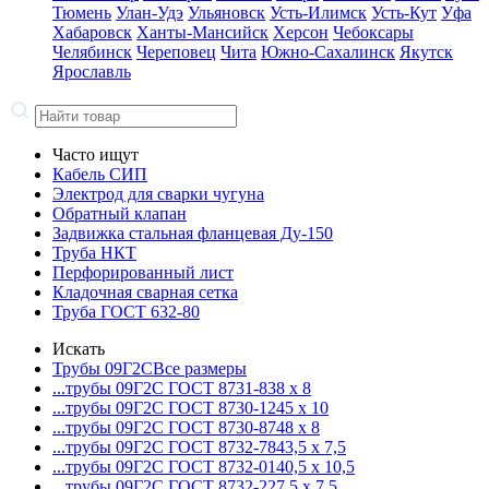
Тюмень
Улан-Удэ
Ульяновск
Усть-Илимск
Усть-Кут
Уфа
Хабаровск
Ханты-Мансийск
Херсон
Чебоксары
Челябинск
Череповец
Чита
Южно-Сахалинск
Якутск
Ярославль
Часто ищут
Кабель СИП
Электрод для сварки чугуна
Обратный клапан
Задвижка стальная фланцевая Ду-150
Труба НКТ
Перфорированный лист
Кладочная сварная сетка
Труба ГОСТ 632-80
Искать
Трубы 09Г2С
Все размеры
...трубы 09Г2С ГОСТ 8731-8
38 x 8
...трубы 09Г2С ГОСТ 8730-12
45 x 10
...трубы 09Г2С ГОСТ 8730-87
48 x 8
...трубы 09Г2С ГОСТ 8732-78
43,5 x 7,5
...трубы 09Г2С ГОСТ 8732-01
40,5 x 10,5
...трубы 09Г2С ГОСТ 8732-22
7,5 x 7,5