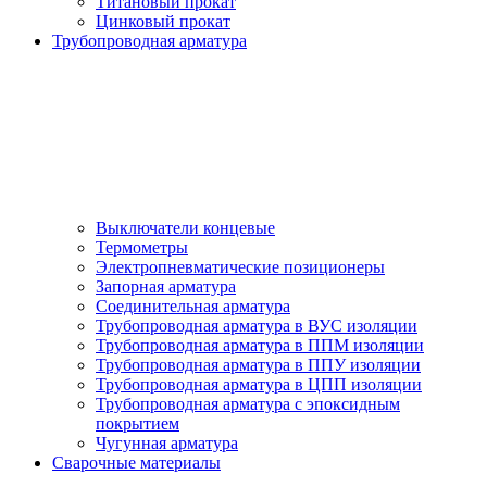
Титановый прокат
Цинковый прокат
Трубопроводная арматура
Выключатели концевые
Термометры
Электропневматические позиционеры
Запорная арматура
Соединительная арматура
Трубопроводная арматура в ВУС изоляции
Трубопроводная арматура в ППМ изоляции
Трубопроводная арматура в ППУ изоляции
Трубопроводная арматура в ЦПП изоляции
Трубопроводная арматура с эпоксидным
покрытием
Чугунная арматура
Сварочные материалы