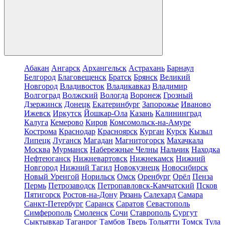
Абакан
Ангарск
Архангельск
Астрахань
Барнаул
Белгород
Благовещенск
Братск
Брянск
Великий
Новгород
Владивосток
Владикавказ
Владимир
Волгоград
Волжский
Вологда
Воронеж
Грозный
Дзержинск
Донецк
Екатеринбург
Запорожье
Иваново
Ижевск
Иркутск
Йошкар-Ола
Казань
Калининград
Калуга
Кемерово
Киров
Комсомольск-на-Амуре
Кострома
Краснодар
Красноярск
Курган
Курск
Кызыл
Липецк
Луганск
Магадан
Магнитогорск
Махачкала
Москва
Мурманск
Набережные Челны
Нальчик
Находка
Нефтеюганск
Нижневартовск
Нижнекамск
Нижний
Новгород
Нижний Тагил
Новокузнецк
Новосибирск
Новый Уренгой
Норильск
Омск
Оренбург
Орёл
Пенза
Пермь
Петрозаводск
Петропавловск-Камчатский
Псков
Пятигорск
Ростов-на-Дону
Рязань
Салехард
Самара
Санкт-Петербург
Саранск
Саратов
Севастополь
Симферополь
Смоленск
Сочи
Ставрополь
Сургут
Сыктывкар
Таганрог
Тамбов
Тверь
Тольятти
Томск
Тула