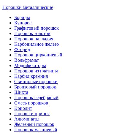
Порошки металлические
Бориды
Купорос
Графитовый порошок
Порошок золотой
Порошок палладия
Карбонильное железо
Фторид
Порошок циркониевый
Вольфрамат
Модификаторы
Порошок из платины
Карбид кремния
Свинцовые порошки
Бронзовый порошок
Шихта
Порошок серебряный
Смесь порошков
Криолит
Порошки припоя
Алюминаты
Железный порошок
Порошок магниевый