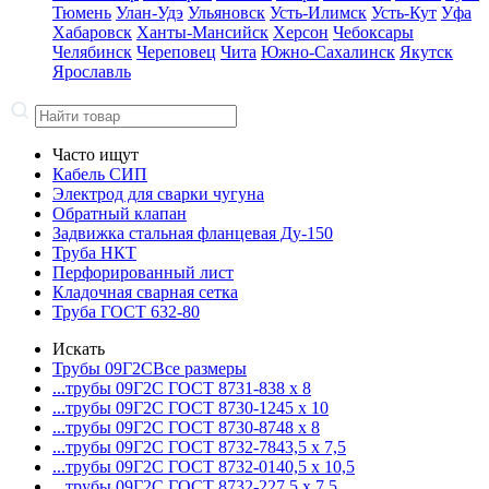
Тюмень
Улан-Удэ
Ульяновск
Усть-Илимск
Усть-Кут
Уфа
Хабаровск
Ханты-Мансийск
Херсон
Чебоксары
Челябинск
Череповец
Чита
Южно-Сахалинск
Якутск
Ярославль
Часто ищут
Кабель СИП
Электрод для сварки чугуна
Обратный клапан
Задвижка стальная фланцевая Ду-150
Труба НКТ
Перфорированный лист
Кладочная сварная сетка
Труба ГОСТ 632-80
Искать
Трубы 09Г2С
Все размеры
...трубы 09Г2С ГОСТ 8731-8
38 x 8
...трубы 09Г2С ГОСТ 8730-12
45 x 10
...трубы 09Г2С ГОСТ 8730-87
48 x 8
...трубы 09Г2С ГОСТ 8732-78
43,5 x 7,5
...трубы 09Г2С ГОСТ 8732-01
40,5 x 10,5
...трубы 09Г2С ГОСТ 8732-22
7,5 x 7,5