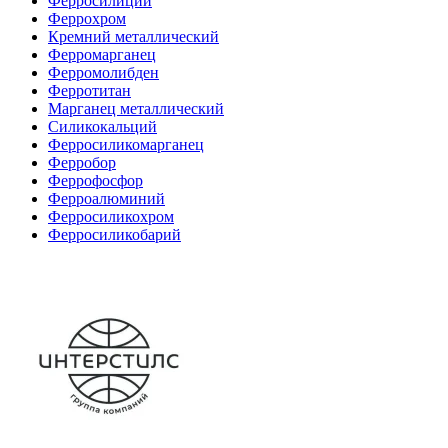
Ферросилиций
Феррохром
Кремний металлический
Ферромарганец
Ферромолибден
Ферротитан
Марганец металлический
Силикокальций
Ферросиликомарганец
Ферробор
Феррофосфор
Ферроалюминий
Ферросиликохром
Ферросиликобарий