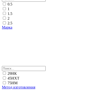
0.5
1
1.5
2
2.5
Марка
29НК
45НХТ
75НМ
Метод изготовления