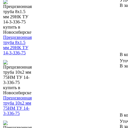
Уто
В з
Прецизионная
труба 8х1.5
мм 29НК ТУ
14-3-336-75
В к
Уто
В з
Прецизионная
труба 10х2 мм
75НМ ТУ 14-
3-336-75
В к
Уто
В з