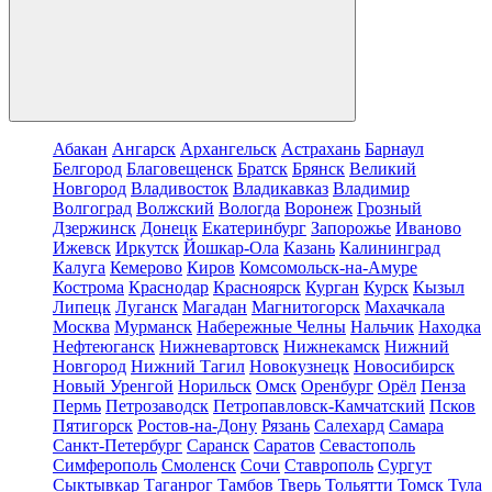
Абакан
Ангарск
Архангельск
Астрахань
Барнаул
Белгород
Благовещенск
Братск
Брянск
Великий
Новгород
Владивосток
Владикавказ
Владимир
Волгоград
Волжский
Вологда
Воронеж
Грозный
Дзержинск
Донецк
Екатеринбург
Запорожье
Иваново
Ижевск
Иркутск
Йошкар-Ола
Казань
Калининград
Калуга
Кемерово
Киров
Комсомольск-на-Амуре
Кострома
Краснодар
Красноярск
Курган
Курск
Кызыл
Липецк
Луганск
Магадан
Магнитогорск
Махачкала
Москва
Мурманск
Набережные Челны
Нальчик
Находка
Нефтеюганск
Нижневартовск
Нижнекамск
Нижний
Новгород
Нижний Тагил
Новокузнецк
Новосибирск
Новый Уренгой
Норильск
Омск
Оренбург
Орёл
Пенза
Пермь
Петрозаводск
Петропавловск-Камчатский
Псков
Пятигорск
Ростов-на-Дону
Рязань
Салехард
Самара
Санкт-Петербург
Саранск
Саратов
Севастополь
Симферополь
Смоленск
Сочи
Ставрополь
Сургут
Сыктывкар
Таганрог
Тамбов
Тверь
Тольятти
Томск
Тула