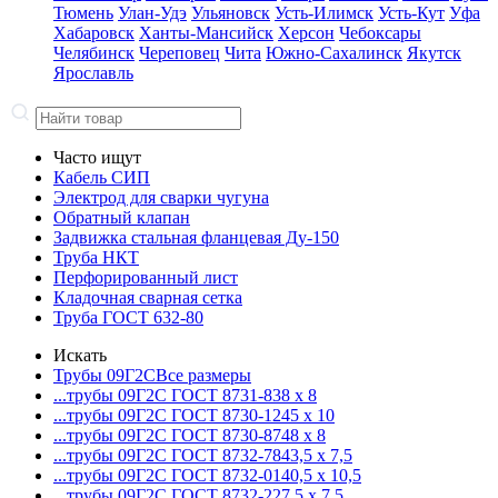
Тюмень
Улан-Удэ
Ульяновск
Усть-Илимск
Усть-Кут
Уфа
Хабаровск
Ханты-Мансийск
Херсон
Чебоксары
Челябинск
Череповец
Чита
Южно-Сахалинск
Якутск
Ярославль
Часто ищут
Кабель СИП
Электрод для сварки чугуна
Обратный клапан
Задвижка стальная фланцевая Ду-150
Труба НКТ
Перфорированный лист
Кладочная сварная сетка
Труба ГОСТ 632-80
Искать
Трубы 09Г2С
Все размеры
...трубы 09Г2С ГОСТ 8731-8
38 x 8
...трубы 09Г2С ГОСТ 8730-12
45 x 10
...трубы 09Г2С ГОСТ 8730-87
48 x 8
...трубы 09Г2С ГОСТ 8732-78
43,5 x 7,5
...трубы 09Г2С ГОСТ 8732-01
40,5 x 10,5
...трубы 09Г2С ГОСТ 8732-22
7,5 x 7,5