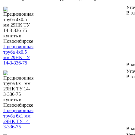
Уто
В з
Прецизионная
труба 4х0.5
мм 29НК ТУ
14-3-336-75
В к
Уто
В з
Прецизионная
труба 6х1 мм
29НК ТУ 14-
3-336-75
В к