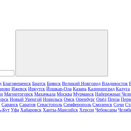
д
Благовещенск
Братск
Брянск
Великий Новгород
Владивосток
аново
Ижевск
Иркутск
Йошкар-Ола
Казань
Калининград
Калуга
ан
Магнитогорск
Махачкала
Москва
Мурманск
Набережные Чел
ирск
Новый Уренгой
Норильск
Омск
Оренбург
Орёл
Пенза
Пер
г
Саранск
Саратов
Севастополь
Симферополь
Смоленск
Сочи
Ст
ь-Кут
Уфа
Хабаровск
Ханты-Мансийск
Херсон
Чебоксары
Челяб