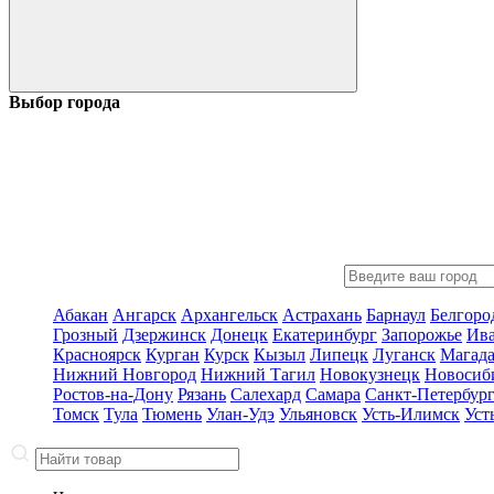
Выбор города
Абакан
Ангарск
Архангельск
Астрахань
Барнаул
Белгоро
Грозный
Дзержинск
Донецк
Екатеринбург
Запорожье
Ив
Красноярск
Курган
Курск
Кызыл
Липецк
Луганск
Магад
Нижний Новгород
Нижний Тагил
Новокузнецк
Новосиб
Ростов-на-Дону
Рязань
Салехард
Самара
Санкт-Петербур
Томск
Тула
Тюмень
Улан-Удэ
Ульяновск
Усть-Илимск
Уст