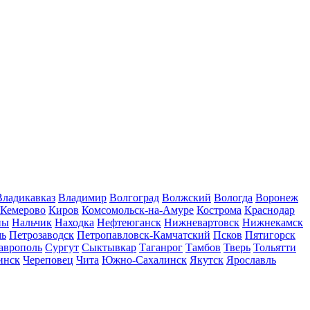
Владикавказ
Владимир
Волгоград
Волжский
Вологда
Воронеж
Кемерово
Киров
Комсомольск-на-Амуре
Кострома
Краснодар
ны
Нальчик
Находка
Нефтеюганск
Нижневартовск
Нижнекамск
мь
Петрозаводск
Петропавловск-Камчатский
Псков
Пятигорск
аврополь
Сургут
Сыктывкар
Таганрог
Тамбов
Тверь
Тольятти
инск
Череповец
Чита
Южно-Сахалинск
Якутск
Ярославль