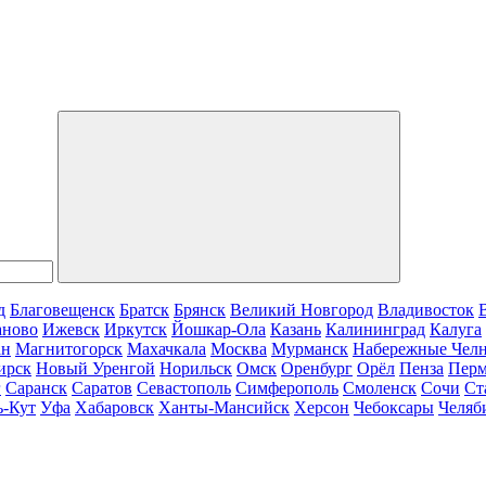
д
Благовещенск
Братск
Брянск
Великий Новгород
Владивосток
аново
Ижевск
Иркутск
Йошкар-Ола
Казань
Калининград
Калуга
ан
Магнитогорск
Махачкала
Москва
Мурманск
Набережные Чел
ирск
Новый Уренгой
Норильск
Омск
Оренбург
Орёл
Пенза
Пер
г
Саранск
Саратов
Севастополь
Симферополь
Смоленск
Сочи
Ст
ь-Кут
Уфа
Хабаровск
Ханты-Мансийск
Херсон
Чебоксары
Челяб