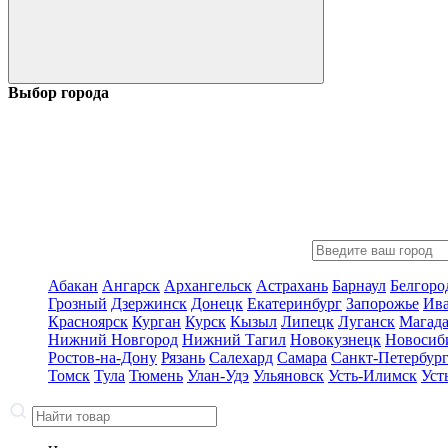
Выбор города
Абакан
Ангарск
Архангельск
Астрахань
Барнаул
Белгоро
Грозный
Дзержинск
Донецк
Екатеринбург
Запорожье
Ив
Красноярск
Курган
Курск
Кызыл
Липецк
Луганск
Магад
Нижний Новгород
Нижний Тагил
Новокузнецк
Новосиб
Ростов-на-Дону
Рязань
Салехард
Самара
Санкт-Петербур
Томск
Тула
Тюмень
Улан-Удэ
Ульяновск
Усть-Илимск
Уст