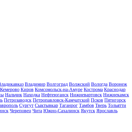
Владикавказ
Владимир
Волгоград
Волжский
Вологда
Воронеж
Кемерово
Киров
Комсомольск-на-Амуре
Кострома
Краснодар
ны
Нальчик
Находка
Нефтеюганск
Нижневартовск
Нижнекамск
мь
Петрозаводск
Петропавловск-Камчатский
Псков
Пятигорск
аврополь
Сургут
Сыктывкар
Таганрог
Тамбов
Тверь
Тольятти
инск
Череповец
Чита
Южно-Сахалинск
Якутск
Ярославль