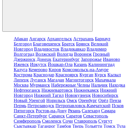
Абакан
Ангарск
Архангельск
Астрахань
Барнаул
Белгород
Благовещенск
Братск
Брянск
Великий
Новгород
Владивосток
Владикавказ
Владимир
Волгоград
Волжский
Вологда
Воронеж
Грозный
Дзержинск
Донецк
Екатеринбург
Запорожье
Иваново
Ижевск
Иркутск
Йошкар-Ола
Казань
Калининград
Калуга
Кемерово
Киров
Комсомольск-на-Амуре
Кострома
Краснодар
Красноярск
Курган
Курск
Кызыл
Липецк
Луганск
Магадан
Магнитогорск
Махачкала
Москва
Мурманск
Набережные Челны
Нальчик
Находка
Нефтеюганск
Нижневартовск
Нижнекамск
Нижний
Новгород
Нижний Тагил
Новокузнецк
Новосибирск
Новый Уренгой
Норильск
Омск
Оренбург
Орёл
Пенза
Пермь
Петрозаводск
Петропавловск-Камчатский
Псков
Пятигорск
Ростов-на-Дону
Рязань
Салехард
Самара
Санкт-Петербург
Саранск
Саратов
Севастополь
Симферополь
Смоленск
Сочи
Ставрополь
Сургут
Сыктывкар
Таганрог
Тамбов
Тверь
Тольятти
Томск
Тула