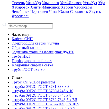
Тюмень
Улан-Удэ
Ульяновск
Усть-Илимск
Усть-Кут
Уфа
Хабаровск
Ханты-Мансийск
Херсон
Чебоксары
Челябинск
Череповец
Чита
Южно-Сахалинск
Якутск
Ярославль
Часто ищут
Кабель СИП
Электрод для сварки чугуна
Обратный клапан
Задвижка стальная фланцевая Ду-150
Труба НКТ
Перфорированный лист
Кладочная сварная сетка
Труба ГОСТ 632-80
Искать
Трубы 09Г2С
Все размеры
...трубы 09Г2С ГОСТ 8731-8
38 x 8
...трубы 09Г2С ГОСТ 8730-12
45 x 10
...трубы 09Г2С ГОСТ 8730-87
48 x 8
...трубы 09Г2С ГОСТ 8732-78
43,5 x 7,5
...трубы 09Г2С ГОСТ 8732-01
40,5 x 10,5
...трубы 09Г2С ГОСТ 8732-22
7,5 x 7,5