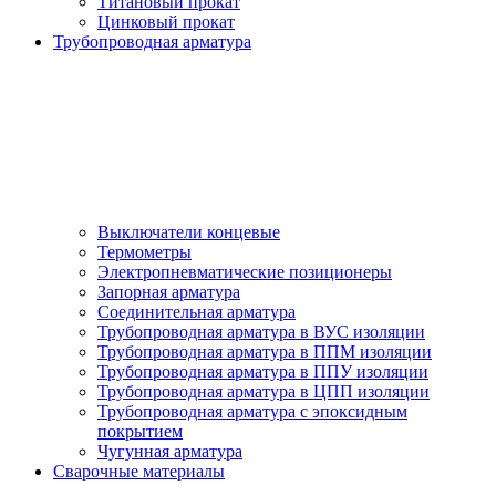
Титановый прокат
Цинковый прокат
Трубопроводная арматура
Выключатели концевые
Термометры
Электропневматические позиционеры
Запорная арматура
Соединительная арматура
Трубопроводная арматура в ВУС изоляции
Трубопроводная арматура в ППМ изоляции
Трубопроводная арматура в ППУ изоляции
Трубопроводная арматура в ЦПП изоляции
Трубопроводная арматура с эпоксидным
покрытием
Чугунная арматура
Сварочные материалы