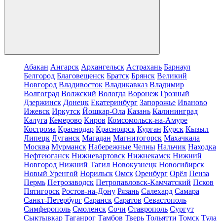
Абакан
Ангарск
Архангельск
Астрахань
Барнаул
Белгород
Благовещенск
Братск
Брянск
Великий
Новгород
Владивосток
Владикавказ
Владимир
Волгоград
Волжский
Вологда
Воронеж
Грозный
Дзержинск
Донецк
Екатеринбург
Запорожье
Иваново
Ижевск
Иркутск
Йошкар-Ола
Казань
Калининград
Калуга
Кемерово
Киров
Комсомольск-на-Амуре
Кострома
Краснодар
Красноярск
Курган
Курск
Кызыл
Липецк
Луганск
Магадан
Магнитогорск
Махачкала
Москва
Мурманск
Набережные Челны
Нальчик
Находка
Нефтеюганск
Нижневартовск
Нижнекамск
Нижний
Новгород
Нижний Тагил
Новокузнецк
Новосибирск
Новый Уренгой
Норильск
Омск
Оренбург
Орёл
Пенза
Пермь
Петрозаводск
Петропавловск-Камчатский
Псков
Пятигорск
Ростов-на-Дону
Рязань
Салехард
Самара
Санкт-Петербург
Саранск
Саратов
Севастополь
Симферополь
Смоленск
Сочи
Ставрополь
Сургут
Сыктывкар
Таганрог
Тамбов
Тверь
Тольятти
Томск
Тула