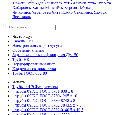
Тюмень
Улан-Удэ
Ульяновск
Усть-Илимск
Усть-Кут
Уфа
Хабаровск
Ханты-Мансийск
Херсон
Чебоксары
Челябинск
Череповец
Чита
Южно-Сахалинск
Якутск
Ярославль
Часто ищут
Кабель СИП
Электрод для сварки чугуна
Обратный клапан
Задвижка стальная фланцевая Ду-150
Труба НКТ
Перфорированный лист
Кладочная сварная сетка
Труба ГОСТ 632-80
Искать
Трубы 09Г2С
Все размеры
...трубы 09Г2С ГОСТ 8731-8
38 x 8
...трубы 09Г2С ГОСТ 8730-12
45 x 10
...трубы 09Г2С ГОСТ 8730-87
48 x 8
...трубы 09Г2С ГОСТ 8732-78
43,5 x 7,5
...трубы 09Г2С ГОСТ 8732-01
40,5 x 10,5
...трубы 09Г2С ГОСТ 8732-22
7,5 x 7,5