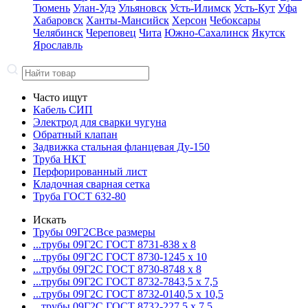
Тюмень
Улан-Удэ
Ульяновск
Усть-Илимск
Усть-Кут
Уфа
Хабаровск
Ханты-Мансийск
Херсон
Чебоксары
Челябинск
Череповец
Чита
Южно-Сахалинск
Якутск
Ярославль
Часто ищут
Кабель СИП
Электрод для сварки чугуна
Обратный клапан
Задвижка стальная фланцевая Ду-150
Труба НКТ
Перфорированный лист
Кладочная сварная сетка
Труба ГОСТ 632-80
Искать
Трубы 09Г2С
Все размеры
...трубы 09Г2С ГОСТ 8731-8
38 x 8
...трубы 09Г2С ГОСТ 8730-12
45 x 10
...трубы 09Г2С ГОСТ 8730-87
48 x 8
...трубы 09Г2С ГОСТ 8732-78
43,5 x 7,5
...трубы 09Г2С ГОСТ 8732-01
40,5 x 10,5
...трубы 09Г2С ГОСТ 8732-22
7,5 x 7,5