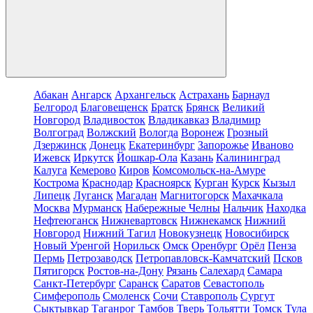
Абакан
Ангарск
Архангельск
Астрахань
Барнаул
Белгород
Благовещенск
Братск
Брянск
Великий
Новгород
Владивосток
Владикавказ
Владимир
Волгоград
Волжский
Вологда
Воронеж
Грозный
Дзержинск
Донецк
Екатеринбург
Запорожье
Иваново
Ижевск
Иркутск
Йошкар-Ола
Казань
Калининград
Калуга
Кемерово
Киров
Комсомольск-на-Амуре
Кострома
Краснодар
Красноярск
Курган
Курск
Кызыл
Липецк
Луганск
Магадан
Магнитогорск
Махачкала
Москва
Мурманск
Набережные Челны
Нальчик
Находка
Нефтеюганск
Нижневартовск
Нижнекамск
Нижний
Новгород
Нижний Тагил
Новокузнецк
Новосибирск
Новый Уренгой
Норильск
Омск
Оренбург
Орёл
Пенза
Пермь
Петрозаводск
Петропавловск-Камчатский
Псков
Пятигорск
Ростов-на-Дону
Рязань
Салехард
Самара
Санкт-Петербург
Саранск
Саратов
Севастополь
Симферополь
Смоленск
Сочи
Ставрополь
Сургут
Сыктывкар
Таганрог
Тамбов
Тверь
Тольятти
Томск
Тула