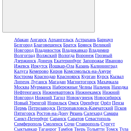
Абакан
Ангарск
Архангельск
Астрахань
Барнаул
Белгород
Благовещенск
Братск
Брянск
Великий
Новгород
Владивосток
Владикавказ
Владимир
Волгоград
Волжский
Вологда
Воронеж
Грозный
Дзержинск
Донецк
Екатеринбург
Запорожье
Иваново
Ижевск
Иркутск
Йошкар-Ола
Казань
Калининград
Калуга
Кемерово
Киров
Комсомольск-на-Амуре
Кострома
Краснодар
Красноярск
Курган
Курск
Кызыл
Липецк
Луганск
Магадан
Магнитогорск
Махачкала
Москва
Мурманск
Набережные Челны
Нальчик
Находка
Нефтеюганск
Нижневартовск
Нижнекамск
Нижний
Новгород
Нижний Тагил
Новокузнецк
Новосибирск
Новый Уренгой
Норильск
Омск
Оренбург
Орёл
Пенза
Пермь
Петрозаводск
Петропавловск-Камчатский
Псков
Пятигорск
Ростов-на-Дону
Рязань
Салехард
Самара
Санкт-Петербург
Саранск
Саратов
Севастополь
Симферополь
Смоленск
Сочи
Ставрополь
Сургут
Сыктывкар
Таганрог
Тамбов
Тверь
Тольятти
Томск
Тула