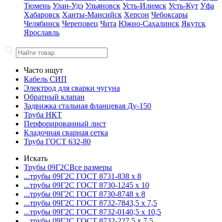
Тюмень
Улан-Удэ
Ульяновск
Усть-Илимск
Усть-Кут
Уфа
Хабаровск
Ханты-Мансийск
Херсон
Чебоксары
Челябинск
Череповец
Чита
Южно-Сахалинск
Якутск
Ярославль
Часто ищут
Кабель СИП
Электрод для сварки чугуна
Обратный клапан
Задвижка стальная фланцевая Ду-150
Труба НКТ
Перфорированный лист
Кладочная сварная сетка
Труба ГОСТ 632-80
Искать
Трубы 09Г2С
Все размеры
...трубы 09Г2С ГОСТ 8731-8
38 x 8
...трубы 09Г2С ГОСТ 8730-12
45 x 10
...трубы 09Г2С ГОСТ 8730-87
48 x 8
...трубы 09Г2С ГОСТ 8732-78
43,5 x 7,5
...трубы 09Г2С ГОСТ 8732-01
40,5 x 10,5
...трубы 09Г2С ГОСТ 8732-22
7,5 x 7,5