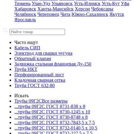
Тюмень
Улан-Удэ
Ульяновск
Усть-Илимск
Усть-Кут
Уфа
Хабаровск
Ханты-Мансийск
Херсон
Чебоксары
Челябинск
Череповец
Чита
Южно-Сахалинск
Якутск
Ярославль
Часто ищут
Кабель СИП
Электрод для сварки чугуна
Обратный клапан
Задвижка стальная фланцевая Ду-150
Труба НКТ
Перфорированный лист
Кладочная сварная сетка
Труба ГОСТ 632-80
Искать
Трубы 09Г2С
Все размеры
...трубы 09Г2С ГОСТ 8731-8
38 x 8
...трубы 09Г2С ГОСТ 8730-12
45 x 10
...трубы 09Г2С ГОСТ 8730-87
48 x 8
...трубы 09Г2С ГОСТ 8732-78
43,5 x 7,5
...трубы 09Г2С ГОСТ 8732-01
40,5 x 10,5
...трубы 09Г2С ГОСТ 8732-22
7,5 x 7,5