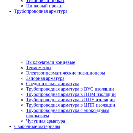
Титановый прокат
Цинковый прокат
Трубопроводная арматура
Выключатели концевые
Термометры
Электропневматические позиционеры
Запорная арматура
Соединительная арматура
Трубопроводная арматура в ВУС изоляции
Трубопроводная арматура в ППМ изоляции
Трубопроводная арматура в ППУ изоляции
Трубопроводная арматура в ЦПП изоляции
Трубопроводная арматура с эпоксидным
покрытием
Чугунная арматура
Сварочные материалы