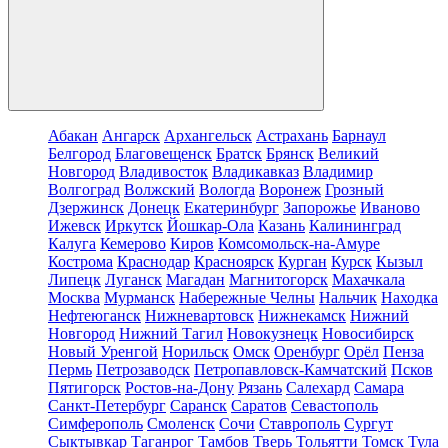
Абакан
Ангарск
Архангельск
Астрахань
Барнаул
Белгород
Благовещенск
Братск
Брянск
Великий
Новгород
Владивосток
Владикавказ
Владимир
Волгоград
Волжский
Вологда
Воронеж
Грозный
Дзержинск
Донецк
Екатеринбург
Запорожье
Иваново
Ижевск
Иркутск
Йошкар-Ола
Казань
Калининград
Калуга
Кемерово
Киров
Комсомольск-на-Амуре
Кострома
Краснодар
Красноярск
Курган
Курск
Кызыл
Липецк
Луганск
Магадан
Магнитогорск
Махачкала
Москва
Мурманск
Набережные Челны
Нальчик
Находка
Нефтеюганск
Нижневартовск
Нижнекамск
Нижний
Новгород
Нижний Тагил
Новокузнецк
Новосибирск
Новый Уренгой
Норильск
Омск
Оренбург
Орёл
Пенза
Пермь
Петрозаводск
Петропавловск-Камчатский
Псков
Пятигорск
Ростов-на-Дону
Рязань
Салехард
Самара
Санкт-Петербург
Саранск
Саратов
Севастополь
Симферополь
Смоленск
Сочи
Ставрополь
Сургут
Сыктывкар
Таганрог
Тамбов
Тверь
Тольятти
Томск
Тула