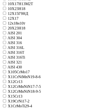
10Х17Н13М2Т
10Х23Н18
12Х15Г9НД
12Х17
12х18н10т
20Х23Н18
AISI 201
AISI 304
AISI 316
AISI 316L
AISI 316T
AISI 316Ti
AISI 321
AISI 430
X105CrMo17
X11CrNiMnN19-8-6
X12Cr13
X12CrMnNiN17-7-5
X12CrMnNiN18-9-5
X15Cr13
X19CrNi17-2
X1CrMoTi29-4