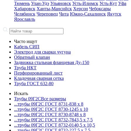
Тюмень
Улан-Удэ
Ульяновск
Усть-Илимск
Усть-Кут
Уфа
Хабаровск
Ханты-Мансийск
Херсон
Чебоксары
Челябинск
Череповец
Чита
Южно-Сахалинск
Якутск
Ярославль
Часто ищут
Кабель СИП
Электрод для сварки чугуна
Обратный клапан
Задвижка стальная фланцевая Ду-150
Труба НКТ
Перфорированный лист
Кладочная сварная сетка
Труба ГОСТ 632-80
Искать
Трубы 09Г2С
Все размеры
...трубы 09Г2С ГОСТ 8731-8
38 x 8
...трубы 09Г2С ГОСТ 8730-12
45 x 10
...трубы 09Г2С ГОСТ 8730-87
48 x 8
...трубы 09Г2С ГОСТ 8732-78
43,5 x 7,5
...трубы 09Г2С ГОСТ 8732-01
40,5 x 10,5
...трубы 09Г2С ГОСТ 8732-22
7,5 x 7,5