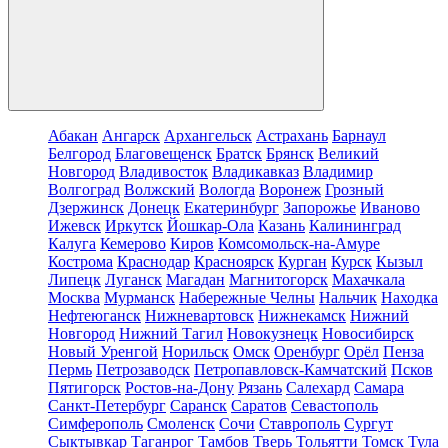
Абакан
Ангарск
Архангельск
Астрахань
Барнаул
Белгород
Благовещенск
Братск
Брянск
Великий
Новгород
Владивосток
Владикавказ
Владимир
Волгоград
Волжский
Вологда
Воронеж
Грозный
Дзержинск
Донецк
Екатеринбург
Запорожье
Иваново
Ижевск
Иркутск
Йошкар-Ола
Казань
Калининград
Калуга
Кемерово
Киров
Комсомольск-на-Амуре
Кострома
Краснодар
Красноярск
Курган
Курск
Кызыл
Липецк
Луганск
Магадан
Магнитогорск
Махачкала
Москва
Мурманск
Набережные Челны
Нальчик
Находка
Нефтеюганск
Нижневартовск
Нижнекамск
Нижний
Новгород
Нижний Тагил
Новокузнецк
Новосибирск
Новый Уренгой
Норильск
Омск
Оренбург
Орёл
Пенза
Пермь
Петрозаводск
Петропавловск-Камчатский
Псков
Пятигорск
Ростов-на-Дону
Рязань
Салехард
Самара
Санкт-Петербург
Саранск
Саратов
Севастополь
Симферополь
Смоленск
Сочи
Ставрополь
Сургут
Сыктывкар
Таганрог
Тамбов
Тверь
Тольятти
Томск
Тула