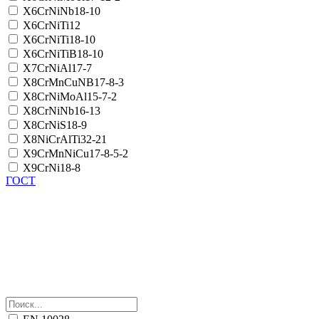
X6CrNiNb18-10
X6CrNiTi12
X6CrNiTi18-10
X6CrNiTiB18-10
X7CrNiAl17-7
X8CrMnCuNB17-8-3
X8CrNiMoAl15-7-2
X8CrNiNb16-13
X8CrNiS18-9
X8NiCrAlTi32-21
X9CrMnNiCu17-8-5-2
X9CrNi18-8
ГОСТ