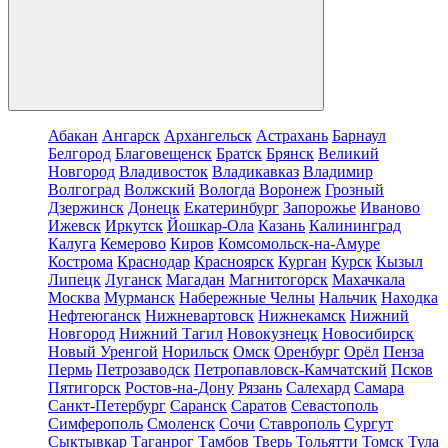
Абакан
Ангарск
Архангельск
Астрахань
Барнаул
Белгород
Благовещенск
Братск
Брянск
Великий
Новгород
Владивосток
Владикавказ
Владимир
Волгоград
Волжский
Вологда
Воронеж
Грозный
Дзержинск
Донецк
Екатеринбург
Запорожье
Иваново
Ижевск
Иркутск
Йошкар-Ола
Казань
Калининград
Калуга
Кемерово
Киров
Комсомольск-на-Амуре
Кострома
Краснодар
Красноярск
Курган
Курск
Кызыл
Липецк
Луганск
Магадан
Магнитогорск
Махачкала
Москва
Мурманск
Набережные Челны
Нальчик
Находка
Нефтеюганск
Нижневартовск
Нижнекамск
Нижний
Новгород
Нижний Тагил
Новокузнецк
Новосибирск
Новый Уренгой
Норильск
Омск
Оренбург
Орёл
Пенза
Пермь
Петрозаводск
Петропавловск-Камчатский
Псков
Пятигорск
Ростов-на-Дону
Рязань
Салехард
Самара
Санкт-Петербург
Саранск
Саратов
Севастополь
Симферополь
Смоленск
Сочи
Ставрополь
Сургут
Сыктывкар
Таганрог
Тамбов
Тверь
Тольятти
Томск
Тула