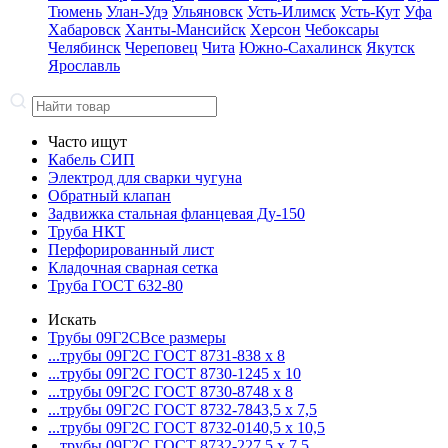
Тюмень
Улан-Удэ
Ульяновск
Усть-Илимск
Усть-Кут
Уфа
Хабаровск
Ханты-Мансийск
Херсон
Чебоксары
Челябинск
Череповец
Чита
Южно-Сахалинск
Якутск
Ярославль
Часто ищут
Кабель СИП
Электрод для сварки чугуна
Обратный клапан
Задвижка стальная фланцевая Ду-150
Труба НКТ
Перфорированный лист
Кладочная сварная сетка
Труба ГОСТ 632-80
Искать
Трубы 09Г2С
Все размеры
...трубы 09Г2С ГОСТ 8731-8
38 x 8
...трубы 09Г2С ГОСТ 8730-12
45 x 10
...трубы 09Г2С ГОСТ 8730-87
48 x 8
...трубы 09Г2С ГОСТ 8732-78
43,5 x 7,5
...трубы 09Г2С ГОСТ 8732-01
40,5 x 10,5
...трубы 09Г2С ГОСТ 8732-22
7,5 x 7,5