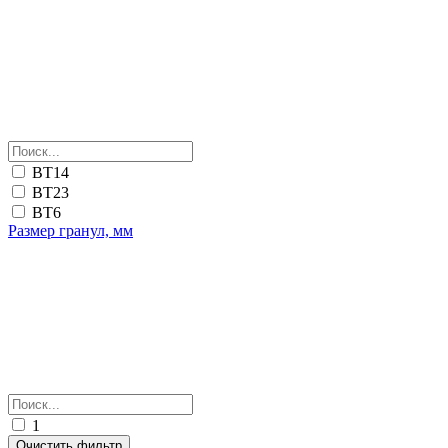
ВТ14
ВТ23
ВТ6
Размер гранул, мм
1
Очистить фильтр