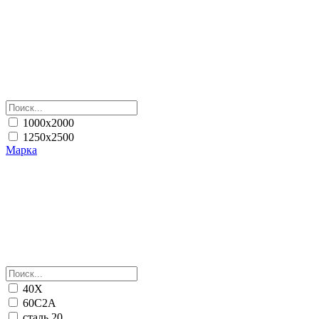
1000х2000
1250х2500
Марка
40Х
60С2А
сталь 20