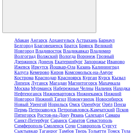
Абакан
Ангарск
Архангельск
Астрахань
Барнаул
Белгород
Благовещенск
Братск
Брянск
Великий
Новгород
Владивосток
Владикавказ
Владимир
Волгоград
Волжский
Вологда
Воронеж
Грозный
Дзержинск
Донецк
Екатеринбург
Запорожье
Иваново
Ижевск
Иркутск
Йошкар-Ола
Казань
Калининград
Калуга
Кемерово
Киров
Комсомольск-на-Амуре
Кострома
Краснодар
Красноярск
Курган
Курск
Кызыл
Липецк
Луганск
Магадан
Магнитогорск
Махачкала
Москва
Мурманск
Набережные Челны
Нальчик
Находка
Нефтеюганск
Нижневартовск
Нижнекамск
Нижний
Новгород
Нижний Тагил
Новокузнецк
Новосибирск
Новый Уренгой
Норильск
Омск
Оренбург
Орёл
Пенза
Пермь
Петрозаводск
Петропавловск-Камчатский
Псков
Пятигорск
Ростов-на-Дону
Рязань
Салехард
Самара
Санкт-Петербург
Саранск
Саратов
Севастополь
Симферополь
Смоленск
Сочи
Ставрополь
Сургут
Сыктывкар
Таганрог
Тамбов
Тверь
Тольятти
Томск
Тула