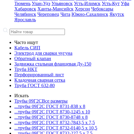
Тюмень
Улан-Удэ
Ульяновск
Усть-Илимск
Усть-Кут
Уфа
Хабаровск
Ханты-Мансийск
Херсон
Чебоксары
Челябинск
Череповец
Чита
Южно-Сахалинск
Якутск
Ярославль
Часто ищут
Кабель СИП
Электрод для сварки чугуна
Обратный клапан
Задвижка стальная фланцевая Ду-150
Труба НКТ
Перфорированный лист
Кладочная сварная сетка
Труба ГОСТ 632-80
Искать
Трубы 09Г2С
Все размеры
...трубы 09Г2С ГОСТ 8731-8
38 x 8
...трубы 09Г2С ГОСТ 8730-12
45 x 10
...трубы 09Г2С ГОСТ 8730-87
48 x 8
...трубы 09Г2С ГОСТ 8732-78
43,5 x 7,5
...трубы 09Г2С ГОСТ 8732-01
40,5 x 10,5
...трубы 09Г2С ГОСТ 8732-22
7,5 x 7,5