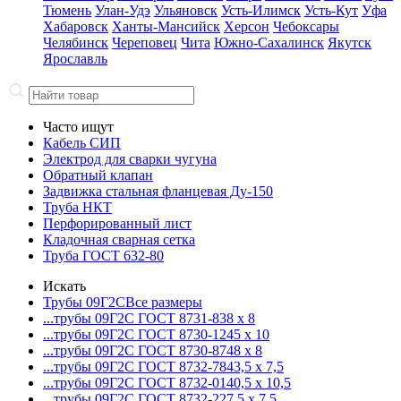
Тюмень
Улан-Удэ
Ульяновск
Усть-Илимск
Усть-Кут
Уфа
Хабаровск
Ханты-Мансийск
Херсон
Чебоксары
Челябинск
Череповец
Чита
Южно-Сахалинск
Якутск
Ярославль
Часто ищут
Кабель СИП
Электрод для сварки чугуна
Обратный клапан
Задвижка стальная фланцевая Ду-150
Труба НКТ
Перфорированный лист
Кладочная сварная сетка
Труба ГОСТ 632-80
Искать
Трубы 09Г2С
Все размеры
...трубы 09Г2С ГОСТ 8731-8
38 x 8
...трубы 09Г2С ГОСТ 8730-12
45 x 10
...трубы 09Г2С ГОСТ 8730-87
48 x 8
...трубы 09Г2С ГОСТ 8732-78
43,5 x 7,5
...трубы 09Г2С ГОСТ 8732-01
40,5 x 10,5
...трубы 09Г2С ГОСТ 8732-22
7,5 x 7,5