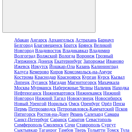
Абакан
Ангарск
Архангельск
Астрахань
Барнаул
Белгород
Благовещенск
Братск
Брянск
Великий
Новгород
Владивосток
Владикавказ
Владимир
Волгоград
Волжский
Вологда
Воронеж
Грозный
Дзержинск
Донецк
Екатеринбург
Запорожье
Иваново
Ижевск
Иркутск
Йошкар-Ола
Казань
Калининград
Калуга
Кемерово
Киров
Комсомольск-на-Амуре
Кострома
Краснодар
Красноярск
Курган
Курск
Кызыл
Липецк
Луганск
Магадан
Магнитогорск
Махачкала
Москва
Мурманск
Набережные Челны
Нальчик
Находка
Нефтеюганск
Нижневартовск
Нижнекамск
Нижний
Новгород
Нижний Тагил
Новокузнецк
Новосибирск
Новый Уренгой
Норильск
Омск
Оренбург
Орёл
Пенза
Пермь
Петрозаводск
Петропавловск-Камчатский
Псков
Пятигорск
Ростов-на-Дону
Рязань
Салехард
Самара
Санкт-Петербург
Саранск
Саратов
Севастополь
Симферополь
Смоленск
Сочи
Ставрополь
Сургут
Сыктывкар
Таганрог
Тамбов
Тверь
Тольятти
Томск
Тула