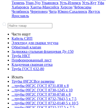
Тюмень
Улан-Удэ
Ульяновск
Усть-Илимск
Усть-Кут
Уфа
Хабаровск
Ханты-Мансийск
Херсон
Чебоксары
Челябинск
Череповец
Чита
Южно-Сахалинск
Якутск
Ярославль
Часто ищут
Кабель СИП
Электрод для сварки чугуна
Обратный клапан
Задвижка стальная фланцевая Ду-150
Труба НКТ
Перфорированный лист
Кладочная сварная сетка
Труба ГОСТ 632-80
Искать
Трубы 09Г2С
Все размеры
...трубы 09Г2С ГОСТ 8731-8
38 x 8
...трубы 09Г2С ГОСТ 8730-12
45 x 10
...трубы 09Г2С ГОСТ 8730-87
48 x 8
...трубы 09Г2С ГОСТ 8732-78
43,5 x 7,5
...трубы 09Г2С ГОСТ 8732-01
40,5 x 10,5
...трубы 09Г2С ГОСТ 8732-22
7,5 x 7,5