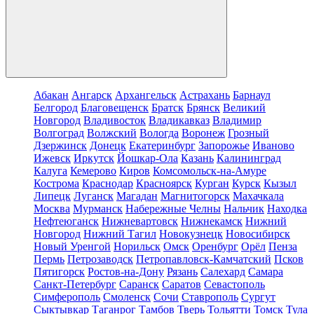
Абакан
Ангарск
Архангельск
Астрахань
Барнаул
Белгород
Благовещенск
Братск
Брянск
Великий
Новгород
Владивосток
Владикавказ
Владимир
Волгоград
Волжский
Вологда
Воронеж
Грозный
Дзержинск
Донецк
Екатеринбург
Запорожье
Иваново
Ижевск
Иркутск
Йошкар-Ола
Казань
Калининград
Калуга
Кемерово
Киров
Комсомольск-на-Амуре
Кострома
Краснодар
Красноярск
Курган
Курск
Кызыл
Липецк
Луганск
Магадан
Магнитогорск
Махачкала
Москва
Мурманск
Набережные Челны
Нальчик
Находка
Нефтеюганск
Нижневартовск
Нижнекамск
Нижний
Новгород
Нижний Тагил
Новокузнецк
Новосибирск
Новый Уренгой
Норильск
Омск
Оренбург
Орёл
Пенза
Пермь
Петрозаводск
Петропавловск-Камчатский
Псков
Пятигорск
Ростов-на-Дону
Рязань
Салехард
Самара
Санкт-Петербург
Саранск
Саратов
Севастополь
Симферополь
Смоленск
Сочи
Ставрополь
Сургут
Сыктывкар
Таганрог
Тамбов
Тверь
Тольятти
Томск
Тула