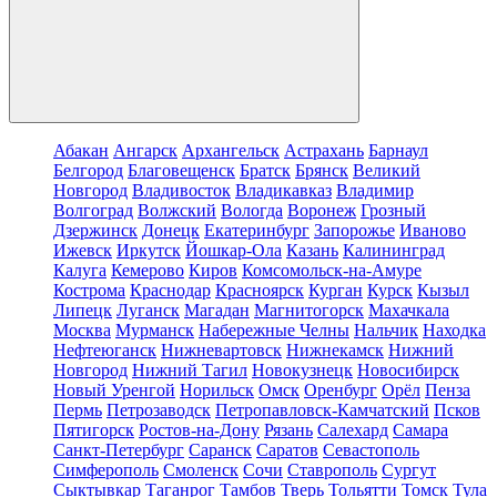
Абакан
Ангарск
Архангельск
Астрахань
Барнаул
Белгород
Благовещенск
Братск
Брянск
Великий
Новгород
Владивосток
Владикавказ
Владимир
Волгоград
Волжский
Вологда
Воронеж
Грозный
Дзержинск
Донецк
Екатеринбург
Запорожье
Иваново
Ижевск
Иркутск
Йошкар-Ола
Казань
Калининград
Калуга
Кемерово
Киров
Комсомольск-на-Амуре
Кострома
Краснодар
Красноярск
Курган
Курск
Кызыл
Липецк
Луганск
Магадан
Магнитогорск
Махачкала
Москва
Мурманск
Набережные Челны
Нальчик
Находка
Нефтеюганск
Нижневартовск
Нижнекамск
Нижний
Новгород
Нижний Тагил
Новокузнецк
Новосибирск
Новый Уренгой
Норильск
Омск
Оренбург
Орёл
Пенза
Пермь
Петрозаводск
Петропавловск-Камчатский
Псков
Пятигорск
Ростов-на-Дону
Рязань
Салехард
Самара
Санкт-Петербург
Саранск
Саратов
Севастополь
Симферополь
Смоленск
Сочи
Ставрополь
Сургут
Сыктывкар
Таганрог
Тамбов
Тверь
Тольятти
Томск
Тула