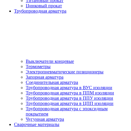
Титановый прокат
Цинковый прокат
Трубопроводная арматура
Выключатели концевые
Термометры
Электропневматические позиционеры
Запорная арматура
Соединительная арматура
Трубопроводная арматура в ВУС изоляции
Трубопроводная арматура в ППМ изоляции
Трубопроводная арматура в ППУ изоляции
Трубопроводная арматура в ЦПП изоляции
Трубопроводная арматура с эпоксидным
покрытием
Чугунная арматура
Сварочные материалы