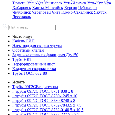
Тюмень
Улан-Удэ
Ульяновск
Усть-Илимск
Усть-Кут
Уфа
Хабаровск
Ханты-Мансийск
Херсон
Чебоксары
Челябинск
Череповец
Чита
Южно-Сахалинск
Якутск
Ярославль
Часто ищут
Кабель СИП
Электрод для сварки чугуна
Обратный клапан
Задвижка стальная фланцевая Ду-150
Труба НКТ
Перфорированный лист
Кладочная сварная сетка
Труба ГОСТ 632-80
Искать
Трубы 09Г2С
Все размеры
...трубы 09Г2С ГОСТ 8731-8
38 x 8
...трубы 09Г2С ГОСТ 8730-12
45 x 10
...трубы 09Г2С ГОСТ 8730-87
48 x 8
...трубы 09Г2С ГОСТ 8732-78
43,5 x 7,5
...трубы 09Г2С ГОСТ 8732-01
40,5 x 10,5
...трубы 09Г2С ГОСТ 8732-22
7,5 x 7,5