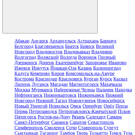
Абакан
Ангарск
Архангельск
Астрахань
Барнаул
Белгород
Благовещенск
Братск
Брянск
Великий
Новгород
Владивосток
Владикавказ
Владимир
Волгоград
Волжский
Вологда
Воронеж
Грозный
Дзержинск
Донецк
Екатеринбург
Запорожье
Иваново
Ижевск
Иркутск
Йошкар-Ола
Казань
Калининград
Калуга
Кемерово
Киров
Комсомольск-на-Амуре
Кострома
Краснодар
Красноярск
Курган
Курск
Кызыл
Липецк
Луганск
Магадан
Магнитогорск
Махачкала
Москва
Мурманск
Набережные Челны
Нальчик
Находка
Нефтеюганск
Нижневартовск
Нижнекамск
Нижний
Новгород
Нижний Тагил
Новокузнецк
Новосибирск
Новый Уренгой
Норильск
Омск
Оренбург
Орёл
Пенза
Пермь
Петрозаводск
Петропавловск-Камчатский
Псков
Пятигорск
Ростов-на-Дону
Рязань
Салехард
Самара
Санкт-Петербург
Саранск
Саратов
Севастополь
Симферополь
Смоленск
Сочи
Ставрополь
Сургут
Сыктывкар
Таганрог
Тамбов
Тверь
Тольятти
Томск
Тула