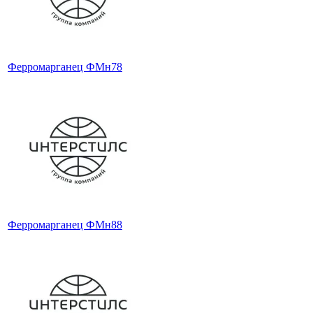
Ферромарганец ФМн78
Ферромарганец ФМн88