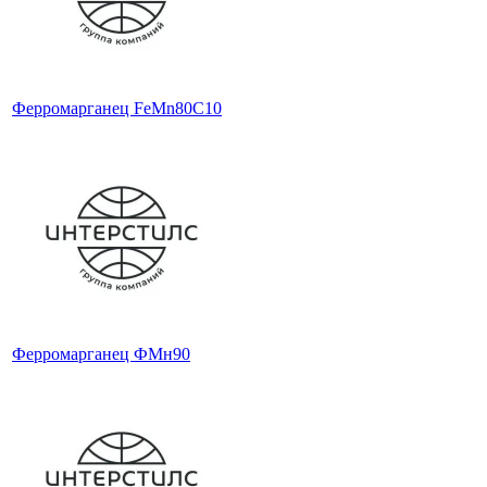
Ферромарганец FeMn80C10
Ферромарганец ФМн90