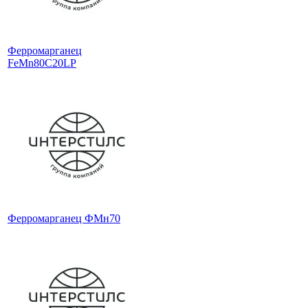
Ферромарганец
FeMn80C20LP
Ферромарганец ФМн70