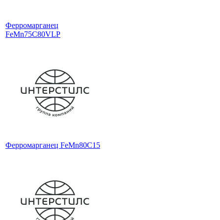
Ферромарганец
FeMn75C80VLP
Ферромарганец FeMn80C15