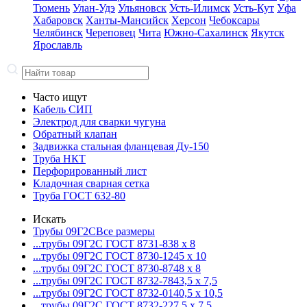
Тюмень
Улан-Удэ
Ульяновск
Усть-Илимск
Усть-Кут
Уфа
Хабаровск
Ханты-Мансийск
Херсон
Чебоксары
Челябинск
Череповец
Чита
Южно-Сахалинск
Якутск
Ярославль
Часто ищут
Кабель СИП
Электрод для сварки чугуна
Обратный клапан
Задвижка стальная фланцевая Ду-150
Труба НКТ
Перфорированный лист
Кладочная сварная сетка
Труба ГОСТ 632-80
Искать
Трубы 09Г2С
Все размеры
...трубы 09Г2С ГОСТ 8731-8
38 x 8
...трубы 09Г2С ГОСТ 8730-12
45 x 10
...трубы 09Г2С ГОСТ 8730-87
48 x 8
...трубы 09Г2С ГОСТ 8732-78
43,5 x 7,5
...трубы 09Г2С ГОСТ 8732-01
40,5 x 10,5
...трубы 09Г2С ГОСТ 8732-22
7,5 x 7,5