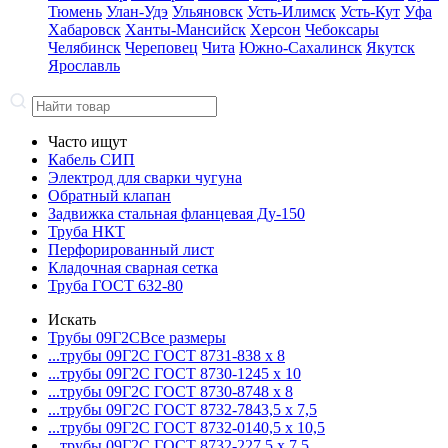
Тюмень
Улан-Удэ
Ульяновск
Усть-Илимск
Усть-Кут
Уфа
Хабаровск
Ханты-Мансийск
Херсон
Чебоксары
Челябинск
Череповец
Чита
Южно-Сахалинск
Якутск
Ярославль
Часто ищут
Кабель СИП
Электрод для сварки чугуна
Обратный клапан
Задвижка стальная фланцевая Ду-150
Труба НКТ
Перфорированный лист
Кладочная сварная сетка
Труба ГОСТ 632-80
Искать
Трубы 09Г2С
Все размеры
...трубы 09Г2С ГОСТ 8731-8
38 x 8
...трубы 09Г2С ГОСТ 8730-12
45 x 10
...трубы 09Г2С ГОСТ 8730-87
48 x 8
...трубы 09Г2С ГОСТ 8732-78
43,5 x 7,5
...трубы 09Г2С ГОСТ 8732-01
40,5 x 10,5
...трубы 09Г2С ГОСТ 8732-22
7,5 x 7,5