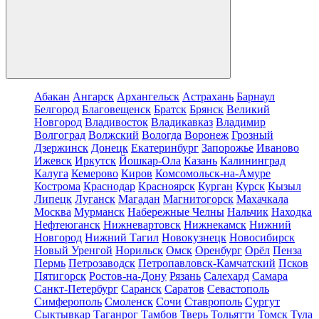
Абакан
Ангарск
Архангельск
Астрахань
Барнаул
Белгород
Благовещенск
Братск
Брянск
Великий
Новгород
Владивосток
Владикавказ
Владимир
Волгоград
Волжский
Вологда
Воронеж
Грозный
Дзержинск
Донецк
Екатеринбург
Запорожье
Иваново
Ижевск
Иркутск
Йошкар-Ола
Казань
Калининград
Калуга
Кемерово
Киров
Комсомольск-на-Амуре
Кострома
Краснодар
Красноярск
Курган
Курск
Кызыл
Липецк
Луганск
Магадан
Магнитогорск
Махачкала
Москва
Мурманск
Набережные Челны
Нальчик
Находка
Нефтеюганск
Нижневартовск
Нижнекамск
Нижний
Новгород
Нижний Тагил
Новокузнецк
Новосибирск
Новый Уренгой
Норильск
Омск
Оренбург
Орёл
Пенза
Пермь
Петрозаводск
Петропавловск-Камчатский
Псков
Пятигорск
Ростов-на-Дону
Рязань
Салехард
Самара
Санкт-Петербург
Саранск
Саратов
Севастополь
Симферополь
Смоленск
Сочи
Ставрополь
Сургут
Сыктывкар
Таганрог
Тамбов
Тверь
Тольятти
Томск
Тула