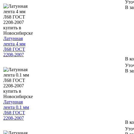
Уто
В за
Латунная
лента 4 мм
Л68 ГОСТ
2208-2007
В к
Уто
В за
Латунная
лента 0.1 мм
Л68 ГОСТ
2208-2007
В к
Уто