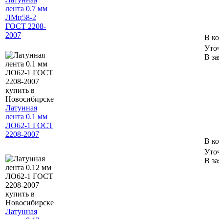
лента 0.7 мм
ЛМц58-2
ГОСТ 2208-
2007
В к
Уто
В за
Латунная
лента 0.1 мм
ЛО62-1 ГОСТ
2208-2007
В к
Уто
В за
Латунная