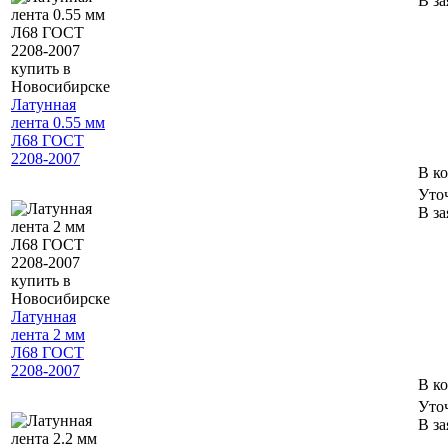
В за
Латунная
лента 0.55 мм
Л68 ГОСТ
2208-2007
В к
Уто
В за
Латунная
лента 2 мм
Л68 ГОСТ
2208-2007
В к
Уто
В за