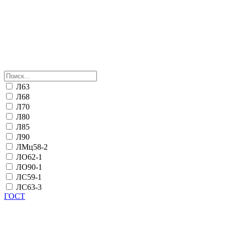
Л63
Л68
Л70
Л80
Л85
Л90
ЛМц58-2
ЛО62-1
ЛО90-1
ЛС59-1
ЛС63-3
ГОСТ