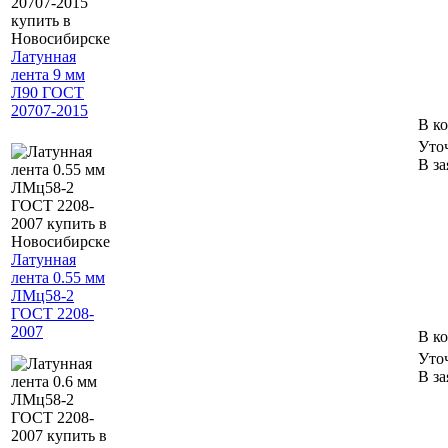
Латунная
лента 9 мм
Л90 ГОСТ
20707-2015
В к
Уто
В за
Латунная
лента 0.55 мм
ЛМц58-2
ГОСТ 2208-
2007
В к
Уто
В за