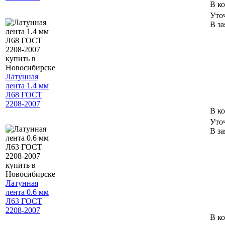
В к
Уто
В за
Латунная
лента 1.4 мм
Л68 ГОСТ
2208-2007
В к
Уто
В за
Латунная
лента 0.6 мм
Л63 ГОСТ
2208-2007
В к