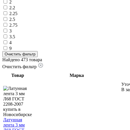
2
2.2
2.25
2.5
2.75
3
3.5
4
9
Очистить фильтр
Найдено 473 товара
Очистить фильтр
Товар
Марка
Уто
В за
Латунная
лента 3 мм