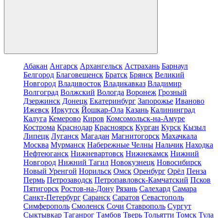
Абакан
Ангарск
Архангельск
Астрахань
Барнаул
Белгород
Благовещенск
Братск
Брянск
Великий
Новгород
Владивосток
Владикавказ
Владимир
Волгоград
Волжский
Вологда
Воронеж
Грозный
Дзержинск
Донецк
Екатеринбург
Запорожье
Иваново
Ижевск
Иркутск
Йошкар-Ола
Казань
Калининград
Калуга
Кемерово
Киров
Комсомольск-на-Амуре
Кострома
Краснодар
Красноярск
Курган
Курск
Кызыл
Липецк
Луганск
Магадан
Магнитогорск
Махачкала
Москва
Мурманск
Набережные Челны
Нальчик
Находка
Нефтеюганск
Нижневартовск
Нижнекамск
Нижний
Новгород
Нижний Тагил
Новокузнецк
Новосибирск
Новый Уренгой
Норильск
Омск
Оренбург
Орёл
Пенза
Пермь
Петрозаводск
Петропавловск-Камчатский
Псков
Пятигорск
Ростов-на-Дону
Рязань
Салехард
Самара
Санкт-Петербург
Саранск
Саратов
Севастополь
Симферополь
Смоленск
Сочи
Ставрополь
Сургут
Сыктывкар
Таганрог
Тамбов
Тверь
Тольятти
Томск
Тула