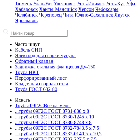
Тюмень
Улан-Удэ
Ульяновск
Усть-Илимск
Усть-Кут
Уфа
Хабаровск
Ханты-Мансийск
Херсон
Чебоксары
Челябинск
Череповец
Чита
Южно-Сахалинск
Якутск
Ярославль
Часто ищут
Кабель СИП
Электрод для сварки чугуна
Обратный клапан
Задвижка стальная фланцевая Ду-150
Труба НКТ
Перфорированный лист
Кладочная сварная сетка
Труба ГОСТ 632-80
Искать
Трубы 09Г2С
Все размеры
...трубы 09Г2С ГОСТ 8731-8
38 x 8
...трубы 09Г2С ГОСТ 8730-12
45 x 10
...трубы 09Г2С ГОСТ 8730-87
48 x 8
...трубы 09Г2С ГОСТ 8732-78
43,5 x 7,5
...трубы 09Г2С ГОСТ 8732-01
40,5 x 10,5
...трубы 09Г2С ГОСТ 8732-22
7,5 x 7,5