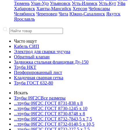
Тюмень
Улан-Удэ
Ульяновск
Усть-Илимск
Усть-Кут
Уфа
Хабаровск
Ханты-Мансийск
Херсон
Чебоксары
Челябинск
Череповец
Чита
Южно-Сахалинск
Якутск
Ярославль
Часто ищут
Кабель СИП
Электрод для сварки чугуна
Обратный клапан
Задвижка стальная фланцевая Ду-150
Труба НКТ
Перфорированный лист
Кладочная сварная сетка
Труба ГОСТ 632-80
Искать
Трубы 09Г2С
Все размеры
...трубы 09Г2С ГОСТ 8731-8
38 x 8
...трубы 09Г2С ГОСТ 8730-12
45 x 10
...трубы 09Г2С ГОСТ 8730-87
48 x 8
...трубы 09Г2С ГОСТ 8732-78
43,5 x 7,5
...трубы 09Г2С ГОСТ 8732-01
40,5 x 10,5
...трубы 09Г2С ГОСТ 8732-22
7,5 x 7,5