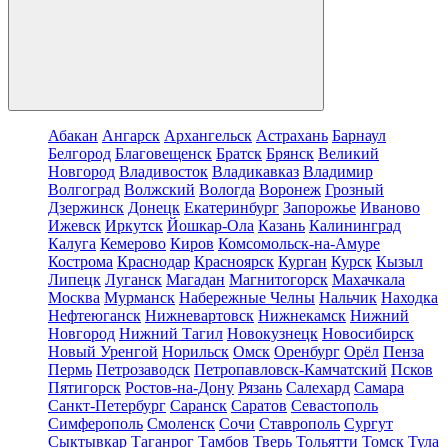
Абакан
Ангарск
Архангельск
Астрахань
Барнаул
Белгород
Благовещенск
Братск
Брянск
Великий
Новгород
Владивосток
Владикавказ
Владимир
Волгоград
Волжский
Вологда
Воронеж
Грозный
Дзержинск
Донецк
Екатеринбург
Запорожье
Иваново
Ижевск
Иркутск
Йошкар-Ола
Казань
Калининград
Калуга
Кемерово
Киров
Комсомольск-на-Амуре
Кострома
Краснодар
Красноярск
Курган
Курск
Кызыл
Липецк
Луганск
Магадан
Магнитогорск
Махачкала
Москва
Мурманск
Набережные Челны
Нальчик
Находка
Нефтеюганск
Нижневартовск
Нижнекамск
Нижний
Новгород
Нижний Тагил
Новокузнецк
Новосибирск
Новый Уренгой
Норильск
Омск
Оренбург
Орёл
Пенза
Пермь
Петрозаводск
Петропавловск-Камчатский
Псков
Пятигорск
Ростов-на-Дону
Рязань
Салехард
Самара
Санкт-Петербург
Саранск
Саратов
Севастополь
Симферополь
Смоленск
Сочи
Ставрополь
Сургут
Сыктывкар
Таганрог
Тамбов
Тверь
Тольятти
Томск
Тула