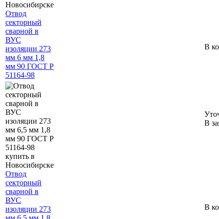
Отвод
секторный
сварной в
ВУС
В к
изоляции 273
мм 6 мм 1,8
мм 90 ГОСТ Р
51164-98
Уто
В за
Отвод
секторный
сварной в
ВУС
В к
изоляции 273
мм 6,5 мм 1,8