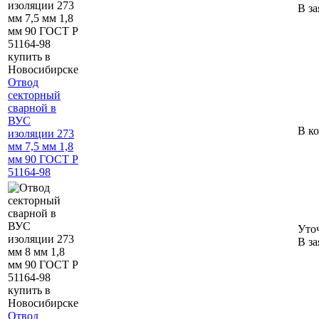
В за
Отвод
секторный
сварной в
ВУС
В к
изоляции 273
мм 7,5 мм 1,8
мм 90 ГОСТ Р
51164-98
Уто
В за
Отвод