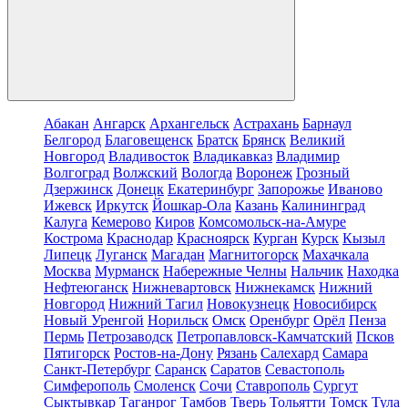
Абакан
Ангарск
Архангельск
Астрахань
Барнаул
Белгород
Благовещенск
Братск
Брянск
Великий
Новгород
Владивосток
Владикавказ
Владимир
Волгоград
Волжский
Вологда
Воронеж
Грозный
Дзержинск
Донецк
Екатеринбург
Запорожье
Иваново
Ижевск
Иркутск
Йошкар-Ола
Казань
Калининград
Калуга
Кемерово
Киров
Комсомольск-на-Амуре
Кострома
Краснодар
Красноярск
Курган
Курск
Кызыл
Липецк
Луганск
Магадан
Магнитогорск
Махачкала
Москва
Мурманск
Набережные Челны
Нальчик
Находка
Нефтеюганск
Нижневартовск
Нижнекамск
Нижний
Новгород
Нижний Тагил
Новокузнецк
Новосибирск
Новый Уренгой
Норильск
Омск
Оренбург
Орёл
Пенза
Пермь
Петрозаводск
Петропавловск-Камчатский
Псков
Пятигорск
Ростов-на-Дону
Рязань
Салехард
Самара
Санкт-Петербург
Саранск
Саратов
Севастополь
Симферополь
Смоленск
Сочи
Ставрополь
Сургут
Сыктывкар
Таганрог
Тамбов
Тверь
Тольятти
Томск
Тула