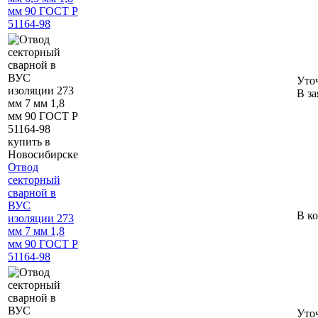
мм 90 ГОСТ Р
51164-98
Уто
В за
Отвод
секторный
сварной в
ВУС
В к
изоляции 273
мм 7 мм 1,8
мм 90 ГОСТ Р
51164-98
Уто