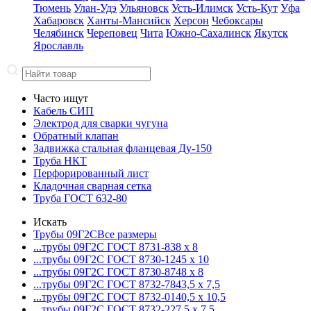
Тюмень
Улан-Удэ
Ульяновск
Усть-Илимск
Усть-Кут
Уфа
Хабаровск
Ханты-Мансийск
Херсон
Чебоксары
Челябинск
Череповец
Чита
Южно-Сахалинск
Якутск
Ярославль
Часто ищут
Кабель СИП
Электрод для сварки чугуна
Обратный клапан
Задвижка стальная фланцевая Ду-150
Труба НКТ
Перфорированный лист
Кладочная сварная сетка
Труба ГОСТ 632-80
Искать
Трубы 09Г2С
Все размеры
...трубы 09Г2С ГОСТ 8731-8
38 x 8
...трубы 09Г2С ГОСТ 8730-12
45 x 10
...трубы 09Г2С ГОСТ 8730-87
48 x 8
...трубы 09Г2С ГОСТ 8732-78
43,5 x 7,5
...трубы 09Г2С ГОСТ 8732-01
40,5 x 10,5
...трубы 09Г2С ГОСТ 8732-22
7,5 x 7,5