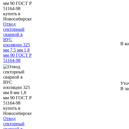
Отвод
секторный
сварной в
ВУС
В к
изоляции 325
мм 7,5 мм 1,8
мм 90 ГОСТ Р
51164-98
Уто
В за
Отвод
секторный
сварной в