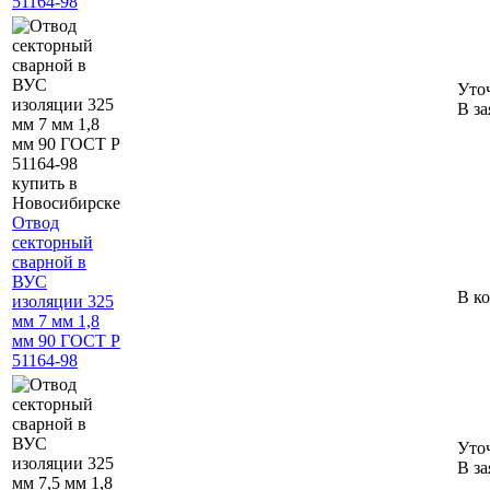
51164-98
Уто
В за
Отвод
секторный
сварной в
ВУС
В к
изоляции 325
мм 7 мм 1,8
мм 90 ГОСТ Р
51164-98
Уто
В за