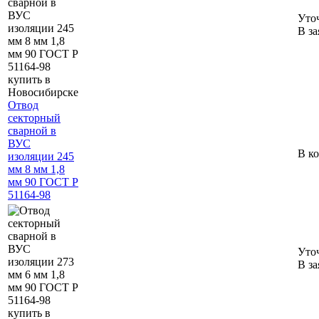
Уто
В за
Отвод
секторный
сварной в
ВУС
В к
изоляции 245
мм 8 мм 1,8
мм 90 ГОСТ Р
51164-98
Уто
В за