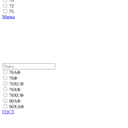
70
72
75
Марка
76АФ
76Ф
76ХСФ
76ХФ
78ХСФ
90АФ
90ХАФ
ГОСТ