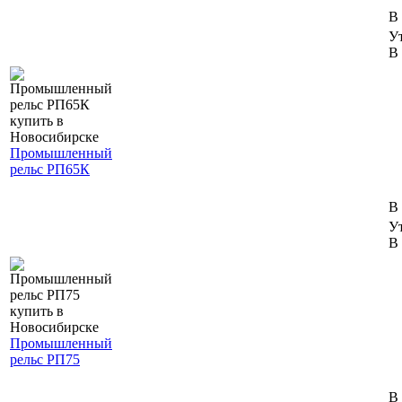
В
У
В 
Промышленный
рельс РП65К
В
У
В 
Промышленный
рельс РП75
В