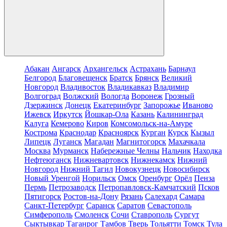
Абакан
Ангарск
Архангельск
Астрахань
Барнаул
Белгород
Благовещенск
Братск
Брянск
Великий
Новгород
Владивосток
Владикавказ
Владимир
Волгоград
Волжский
Вологда
Воронеж
Грозный
Дзержинск
Донецк
Екатеринбург
Запорожье
Иваново
Ижевск
Иркутск
Йошкар-Ола
Казань
Калининград
Калуга
Кемерово
Киров
Комсомольск-на-Амуре
Кострома
Краснодар
Красноярск
Курган
Курск
Кызыл
Липецк
Луганск
Магадан
Магнитогорск
Махачкала
Москва
Мурманск
Набережные Челны
Нальчик
Находка
Нефтеюганск
Нижневартовск
Нижнекамск
Нижний
Новгород
Нижний Тагил
Новокузнецк
Новосибирск
Новый Уренгой
Норильск
Омск
Оренбург
Орёл
Пенза
Пермь
Петрозаводск
Петропавловск-Камчатский
Псков
Пятигорск
Ростов-на-Дону
Рязань
Салехард
Самара
Санкт-Петербург
Саранск
Саратов
Севастополь
Симферополь
Смоленск
Сочи
Ставрополь
Сургут
Сыктывкар
Таганрог
Тамбов
Тверь
Тольятти
Томск
Тула