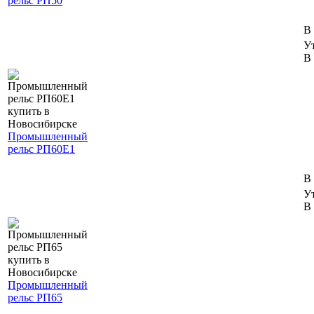
рельс РП50
В
У
В 
Промышленный
рельс РП60Е1
В
У
В 
Промышленный
рельс РП65