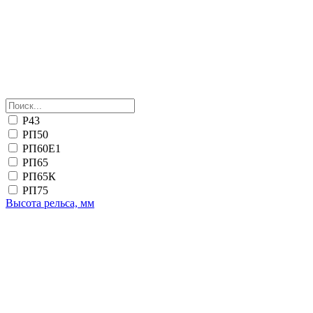
Р43
РП50
РП60Е1
РП65
РП65К
РП75
Высота рельса, мм