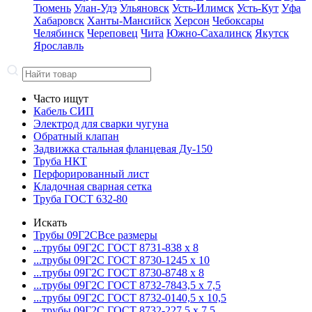
Тюмень
Улан-Удэ
Ульяновск
Усть-Илимск
Усть-Кут
Уфа
Хабаровск
Ханты-Мансийск
Херсон
Чебоксары
Челябинск
Череповец
Чита
Южно-Сахалинск
Якутск
Ярославль
Часто ищут
Кабель СИП
Электрод для сварки чугуна
Обратный клапан
Задвижка стальная фланцевая Ду-150
Труба НКТ
Перфорированный лист
Кладочная сварная сетка
Труба ГОСТ 632-80
Искать
Трубы 09Г2С
Все размеры
...трубы 09Г2С ГОСТ 8731-8
38 x 8
...трубы 09Г2С ГОСТ 8730-12
45 x 10
...трубы 09Г2С ГОСТ 8730-87
48 x 8
...трубы 09Г2С ГОСТ 8732-78
43,5 x 7,5
...трубы 09Г2С ГОСТ 8732-01
40,5 x 10,5
...трубы 09Г2С ГОСТ 8732-22
7,5 x 7,5