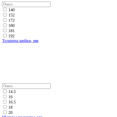
140
152
172
180
181
192
Толщина шейки, мм
14.5
16
16.5
18
20