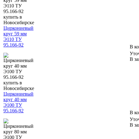
Циркониевый
круг 59 мм
Э110 ТУ
95.166-92
В к
Уто
В за
Циркониевый
круг 40 мм
Э100 ТУ
95.166-92
В к
Уто
В за