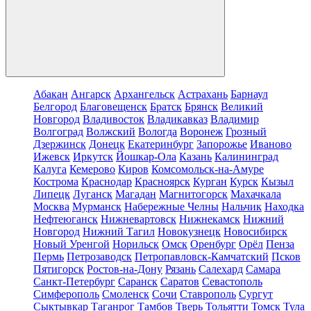
Абакан
Ангарск
Архангельск
Астрахань
Барнаул
Белгород
Благовещенск
Братск
Брянск
Великий
Новгород
Владивосток
Владикавказ
Владимир
Волгоград
Волжский
Вологда
Воронеж
Грозный
Дзержинск
Донецк
Екатеринбург
Запорожье
Иваново
Ижевск
Иркутск
Йошкар-Ола
Казань
Калининград
Калуга
Кемерово
Киров
Комсомольск-на-Амуре
Кострома
Краснодар
Красноярск
Курган
Курск
Кызыл
Липецк
Луганск
Магадан
Магнитогорск
Махачкала
Москва
Мурманск
Набережные Челны
Нальчик
Находка
Нефтеюганск
Нижневартовск
Нижнекамск
Нижний
Новгород
Нижний Тагил
Новокузнецк
Новосибирск
Новый Уренгой
Норильск
Омск
Оренбург
Орёл
Пенза
Пермь
Петрозаводск
Петропавловск-Камчатский
Псков
Пятигорск
Ростов-на-Дону
Рязань
Салехард
Самара
Санкт-Петербург
Саранск
Саратов
Севастополь
Симферополь
Смоленск
Сочи
Ставрополь
Сургут
Сыктывкар
Таганрог
Тамбов
Тверь
Тольятти
Томск
Тула