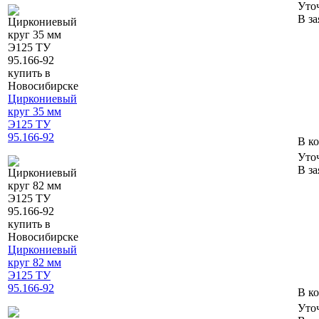
Уто
В за
Циркониевый
круг 35 мм
Э125 ТУ
95.166-92
В к
Уто
В за
Циркониевый
круг 82 мм
Э125 ТУ
95.166-92
В к
Уто