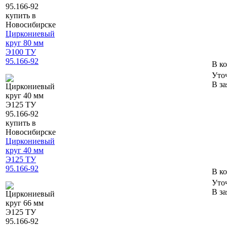
Циркониевый
круг 80 мм
Э100 ТУ
95.166-92
В к
Уто
В за
Циркониевый
круг 40 мм
Э125 ТУ
95.166-92
В к
Уто
В за