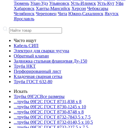
Тюмень
Улан-Удэ
Ульяновск
Усть-Илимск
Усть-Кут
Уфа
Хабаровск
Ханты-Мансийск
Херсон
Чебоксары
Челябинск
Череповец
Чита
Южно-Сахалинск
Якутск
Ярославль
Часто ищут
Кабель СИП
Электрод для сварки чугуна
Обратный клапан
Задвижка стальная фланцевая Ду-150
Труба НКТ
Перфорированный лист
Кладочная сварная сетка
Труба ГОСТ 632-80
Искать
Трубы 09Г2С
Все размеры
...трубы 09Г2С ГОСТ 8731-8
38 x 8
...трубы 09Г2С ГОСТ 8730-12
45 x 10
...трубы 09Г2С ГОСТ 8730-87
48 x 8
...трубы 09Г2С ГОСТ 8732-78
43,5 x 7,5
...трубы 09Г2С ГОСТ 8732-01
40,5 x 10,5
...трубы 09Г2С ГОСТ 8732-22
7,5 x 7,5