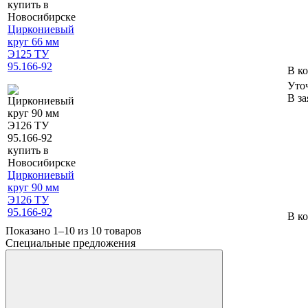
Циркониевый
круг 66 мм
Э125 ТУ
95.166-92
В к
Уто
В за
Циркониевый
круг 90 мм
Э126 ТУ
95.166-92
В к
Показано 1–10 из
10
товаров
Специальные предложения