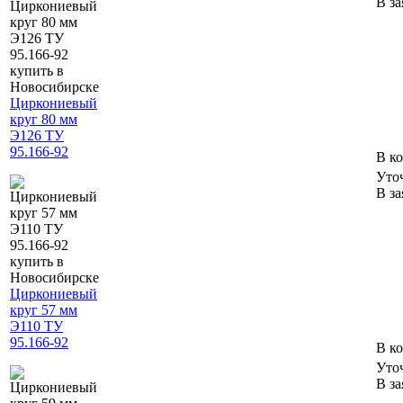
В за
Циркониевый
круг 80 мм
Э126 ТУ
95.166-92
В к
Уто
В за
Циркониевый
круг 57 мм
Э110 ТУ
95.166-92
В к
Уто
В за