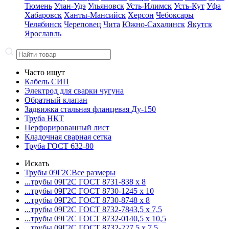
Тюмень
Улан-Удэ
Ульяновск
Усть-Илимск
Усть-Кут
Уфа
Хабаровск
Ханты-Мансийск
Херсон
Чебоксары
Челябинск
Череповец
Чита
Южно-Сахалинск
Якутск
Ярославль
Часто ищут
Кабель СИП
Электрод для сварки чугуна
Обратный клапан
Задвижка стальная фланцевая Ду-150
Труба НКТ
Перфорированный лист
Кладочная сварная сетка
Труба ГОСТ 632-80
Искать
Трубы 09Г2С
Все размеры
...трубы 09Г2С ГОСТ 8731-8
38 x 8
...трубы 09Г2С ГОСТ 8730-12
45 x 10
...трубы 09Г2С ГОСТ 8730-87
48 x 8
...трубы 09Г2С ГОСТ 8732-78
43,5 x 7,5
...трубы 09Г2С ГОСТ 8732-01
40,5 x 10,5
...трубы 09Г2С ГОСТ 8732-22
7,5 x 7,5