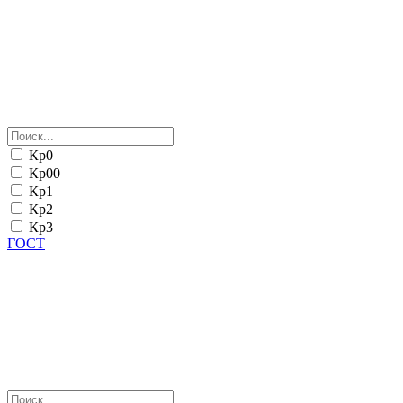
Кр0
Кр00
Кр1
Кр2
Кр3
ГОСТ