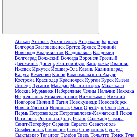
Абакан
Ангарск
Архангельск
Астрахань
Барнаул
Белгород
Благовещенск
Братск
Брянск
Великий
Новгород
Владивосток
Владикавказ
Владимир
Волгоград
Волжский
Вологда
Воронеж
Грозный
Дзержинск
Донецк
Екатеринбург
Запорожье
Иваново
Ижевск
Иркутск
Йошкар-Ола
Казань
Калининград
Калуга
Кемерово
Киров
Комсомольск-на-Амуре
Кострома
Краснодар
Красноярск
Курган
Курск
Кызыл
Липецк
Луганск
Магадан
Магнитогорск
Махачкала
Москва
Мурманск
Набережные Челны
Нальчик
Находка
Нефтеюганск
Нижневартовск
Нижнекамск
Нижний
Новгород
Нижний Тагил
Новокузнецк
Новосибирск
Новый Уренгой
Норильск
Омск
Оренбург
Орёл
Пенза
Пермь
Петрозаводск
Петропавловск-Камчатский
Псков
Пятигорск
Ростов-на-Дону
Рязань
Салехард
Самара
Санкт-Петербург
Саранск
Саратов
Севастополь
Симферополь
Смоленск
Сочи
Ставрополь
Сургут
Сыктывкар
Таганрог
Тамбов
Тверь
Тольятти
Томск
Тула