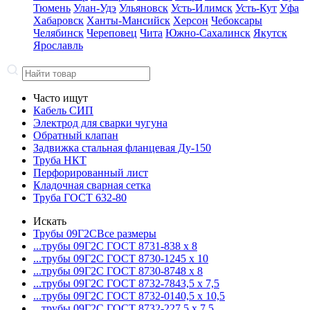
Тюмень
Улан-Удэ
Ульяновск
Усть-Илимск
Усть-Кут
Уфа
Хабаровск
Ханты-Мансийск
Херсон
Чебоксары
Челябинск
Череповец
Чита
Южно-Сахалинск
Якутск
Ярославль
Часто ищут
Кабель СИП
Электрод для сварки чугуна
Обратный клапан
Задвижка стальная фланцевая Ду-150
Труба НКТ
Перфорированный лист
Кладочная сварная сетка
Труба ГОСТ 632-80
Искать
Трубы 09Г2С
Все размеры
...трубы 09Г2С ГОСТ 8731-8
38 x 8
...трубы 09Г2С ГОСТ 8730-12
45 x 10
...трубы 09Г2С ГОСТ 8730-87
48 x 8
...трубы 09Г2С ГОСТ 8732-78
43,5 x 7,5
...трубы 09Г2С ГОСТ 8732-01
40,5 x 10,5
...трубы 09Г2С ГОСТ 8732-22
7,5 x 7,5