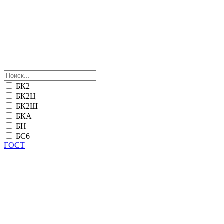
БК2
БК2Ц
БК2Ш
БКА
БН
БС6
ГОСТ