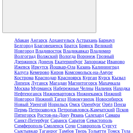
Абакан
Ангарск
Архангельск
Астрахань
Барнаул
Белгород
Благовещенск
Братск
Брянск
Великий
Новгород
Владивосток
Владикавказ
Владимир
Волгоград
Волжский
Вологда
Воронеж
Грозный
Дзержинск
Донецк
Екатеринбург
Запорожье
Иваново
Ижевск
Иркутск
Йошкар-Ола
Казань
Калининград
Калуга
Кемерово
Киров
Комсомольск-на-Амуре
Кострома
Краснодар
Красноярск
Курган
Курск
Кызыл
Липецк
Луганск
Магадан
Магнитогорск
Махачкала
Москва
Мурманск
Набережные Челны
Нальчик
Находка
Нефтеюганск
Нижневартовск
Нижнекамск
Нижний
Новгород
Нижний Тагил
Новокузнецк
Новосибирск
Новый Уренгой
Норильск
Омск
Оренбург
Орёл
Пенза
Пермь
Петрозаводск
Петропавловск-Камчатский
Псков
Пятигорск
Ростов-на-Дону
Рязань
Салехард
Самара
Санкт-Петербург
Саранск
Саратов
Севастополь
Симферополь
Смоленск
Сочи
Ставрополь
Сургут
Сыктывкар
Таганрог
Тамбов
Тверь
Тольятти
Томск
Тула