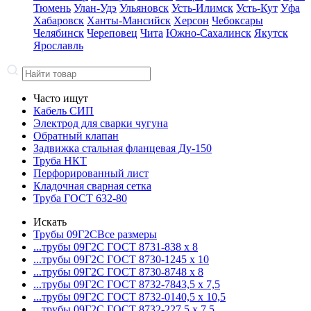
Тюмень
Улан-Удэ
Ульяновск
Усть-Илимск
Усть-Кут
Уфа
Хабаровск
Ханты-Мансийск
Херсон
Чебоксары
Челябинск
Череповец
Чита
Южно-Сахалинск
Якутск
Ярославль
Часто ищут
Кабель СИП
Электрод для сварки чугуна
Обратный клапан
Задвижка стальная фланцевая Ду-150
Труба НКТ
Перфорированный лист
Кладочная сварная сетка
Труба ГОСТ 632-80
Искать
Трубы 09Г2С
Все размеры
...трубы 09Г2С ГОСТ 8731-8
38 x 8
...трубы 09Г2С ГОСТ 8730-12
45 x 10
...трубы 09Г2С ГОСТ 8730-87
48 x 8
...трубы 09Г2С ГОСТ 8732-78
43,5 x 7,5
...трубы 09Г2С ГОСТ 8732-01
40,5 x 10,5
...трубы 09Г2С ГОСТ 8732-22
7,5 x 7,5