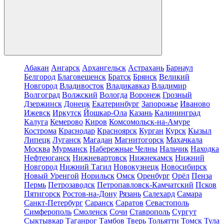
Абакан
Ангарск
Архангельск
Астрахань
Барнаул
Белгород
Благовещенск
Братск
Брянск
Великий
Новгород
Владивосток
Владикавказ
Владимир
Волгоград
Волжский
Вологда
Воронеж
Грозный
Дзержинск
Донецк
Екатеринбург
Запорожье
Иваново
Ижевск
Иркутск
Йошкар-Ола
Казань
Калининград
Калуга
Кемерово
Киров
Комсомольск-на-Амуре
Кострома
Краснодар
Красноярск
Курган
Курск
Кызыл
Липецк
Луганск
Магадан
Магнитогорск
Махачкала
Москва
Мурманск
Набережные Челны
Нальчик
Находка
Нефтеюганск
Нижневартовск
Нижнекамск
Нижний
Новгород
Нижний Тагил
Новокузнецк
Новосибирск
Новый Уренгой
Норильск
Омск
Оренбург
Орёл
Пенза
Пермь
Петрозаводск
Петропавловск-Камчатский
Псков
Пятигорск
Ростов-на-Дону
Рязань
Салехард
Самара
Санкт-Петербург
Саранск
Саратов
Севастополь
Симферополь
Смоленск
Сочи
Ставрополь
Сургут
Сыктывкар
Таганрог
Тамбов
Тверь
Тольятти
Томск
Тула