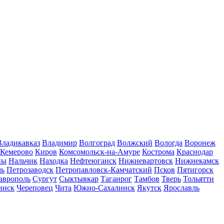
Владикавказ
Владимир
Волгоград
Волжский
Вологда
Воронеж
Кемерово
Киров
Комсомольск-на-Амуре
Кострома
Краснодар
ны
Нальчик
Находка
Нефтеюганск
Нижневартовск
Нижнекамск
мь
Петрозаводск
Петропавловск-Камчатский
Псков
Пятигорск
аврополь
Сургут
Сыктывкар
Таганрог
Тамбов
Тверь
Тольятти
инск
Череповец
Чита
Южно-Сахалинск
Якутск
Ярославль