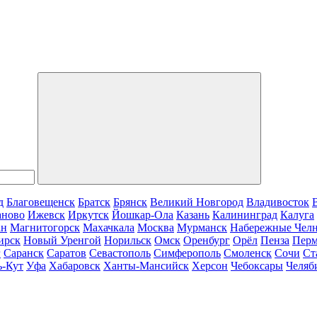
д
Благовещенск
Братск
Брянск
Великий Новгород
Владивосток
аново
Ижевск
Иркутск
Йошкар-Ола
Казань
Калининград
Калуга
ан
Магнитогорск
Махачкала
Москва
Мурманск
Набережные Чел
ирск
Новый Уренгой
Норильск
Омск
Оренбург
Орёл
Пенза
Пер
г
Саранск
Саратов
Севастополь
Симферополь
Смоленск
Сочи
Ст
ь-Кут
Уфа
Хабаровск
Ханты-Мансийск
Херсон
Чебоксары
Челяб