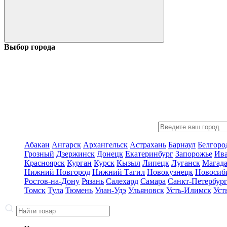
Выбор города
Абакан
Ангарск
Архангельск
Астрахань
Барнаул
Белгоро
Грозный
Дзержинск
Донецк
Екатеринбург
Запорожье
Ив
Красноярск
Курган
Курск
Кызыл
Липецк
Луганск
Магад
Нижний Новгород
Нижний Тагил
Новокузнецк
Новосиб
Ростов-на-Дону
Рязань
Салехард
Самара
Санкт-Петербур
Томск
Тула
Тюмень
Улан-Удэ
Ульяновск
Усть-Илимск
Уст