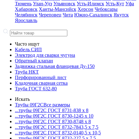
Тюмень
Улан-Удэ
Ульяновск
Усть-Илимск
Усть-Кут
Уфа
Хабаровск
Ханты-Мансийск
Херсон
Чебоксары
Челябинск
Череповец
Чита
Южно-Сахалинск
Якутск
Ярославль
Часто ищут
Кабель СИП
Электрод для сварки чугуна
Обратный клапан
Задвижка стальная фланцевая Ду-150
Труба НКТ
Перфорированный лист
Кладочная сварная сетка
Труба ГОСТ 632-80
Искать
Трубы 09Г2С
Все размеры
...трубы 09Г2С ГОСТ 8731-8
38 x 8
...трубы 09Г2С ГОСТ 8730-12
45 x 10
...трубы 09Г2С ГОСТ 8730-87
48 x 8
...трубы 09Г2С ГОСТ 8732-78
43,5 x 7,5
...трубы 09Г2С ГОСТ 8732-01
40,5 x 10,5
...трубы 09Г2С ГОСТ 8732-22
7,5 x 7,5