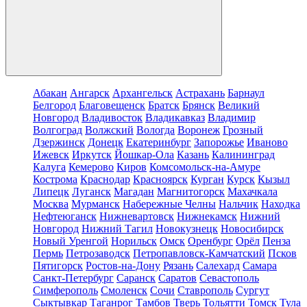
Абакан
Ангарск
Архангельск
Астрахань
Барнаул
Белгород
Благовещенск
Братск
Брянск
Великий
Новгород
Владивосток
Владикавказ
Владимир
Волгоград
Волжский
Вологда
Воронеж
Грозный
Дзержинск
Донецк
Екатеринбург
Запорожье
Иваново
Ижевск
Иркутск
Йошкар-Ола
Казань
Калининград
Калуга
Кемерово
Киров
Комсомольск-на-Амуре
Кострома
Краснодар
Красноярск
Курган
Курск
Кызыл
Липецк
Луганск
Магадан
Магнитогорск
Махачкала
Москва
Мурманск
Набережные Челны
Нальчик
Находка
Нефтеюганск
Нижневартовск
Нижнекамск
Нижний
Новгород
Нижний Тагил
Новокузнецк
Новосибирск
Новый Уренгой
Норильск
Омск
Оренбург
Орёл
Пенза
Пермь
Петрозаводск
Петропавловск-Камчатский
Псков
Пятигорск
Ростов-на-Дону
Рязань
Салехард
Самара
Санкт-Петербург
Саранск
Саратов
Севастополь
Симферополь
Смоленск
Сочи
Ставрополь
Сургут
Сыктывкар
Таганрог
Тамбов
Тверь
Тольятти
Томск
Тула