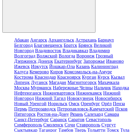
Абакан
Ангарск
Архангельск
Астрахань
Барнаул
Белгород
Благовещенск
Братск
Брянск
Великий
Новгород
Владивосток
Владикавказ
Владимир
Волгоград
Волжский
Вологда
Воронеж
Грозный
Дзержинск
Донецк
Екатеринбург
Запорожье
Иваново
Ижевск
Иркутск
Йошкар-Ола
Казань
Калининград
Калуга
Кемерово
Киров
Комсомольск-на-Амуре
Кострома
Краснодар
Красноярск
Курган
Курск
Кызыл
Липецк
Луганск
Магадан
Магнитогорск
Махачкала
Москва
Мурманск
Набережные Челны
Нальчик
Находка
Нефтеюганск
Нижневартовск
Нижнекамск
Нижний
Новгород
Нижний Тагил
Новокузнецк
Новосибирск
Новый Уренгой
Норильск
Омск
Оренбург
Орёл
Пенза
Пермь
Петрозаводск
Петропавловск-Камчатский
Псков
Пятигорск
Ростов-на-Дону
Рязань
Салехард
Самара
Санкт-Петербург
Саранск
Саратов
Севастополь
Симферополь
Смоленск
Сочи
Ставрополь
Сургут
Сыктывкар
Таганрог
Тамбов
Тверь
Тольятти
Томск
Тула