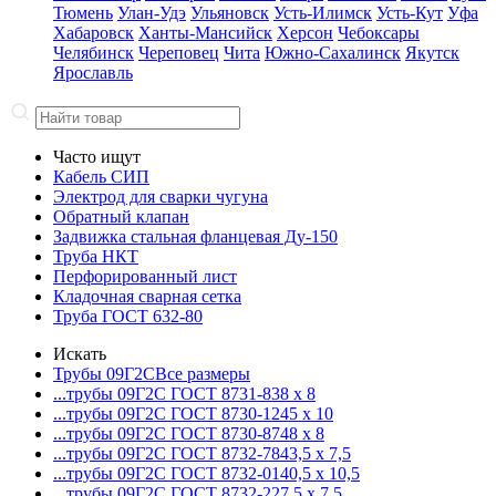
Тюмень
Улан-Удэ
Ульяновск
Усть-Илимск
Усть-Кут
Уфа
Хабаровск
Ханты-Мансийск
Херсон
Чебоксары
Челябинск
Череповец
Чита
Южно-Сахалинск
Якутск
Ярославль
Часто ищут
Кабель СИП
Электрод для сварки чугуна
Обратный клапан
Задвижка стальная фланцевая Ду-150
Труба НКТ
Перфорированный лист
Кладочная сварная сетка
Труба ГОСТ 632-80
Искать
Трубы 09Г2С
Все размеры
...трубы 09Г2С ГОСТ 8731-8
38 x 8
...трубы 09Г2С ГОСТ 8730-12
45 x 10
...трубы 09Г2С ГОСТ 8730-87
48 x 8
...трубы 09Г2С ГОСТ 8732-78
43,5 x 7,5
...трубы 09Г2С ГОСТ 8732-01
40,5 x 10,5
...трубы 09Г2С ГОСТ 8732-22
7,5 x 7,5