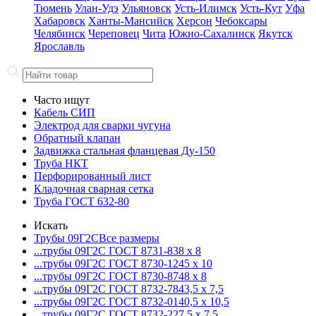
Тюмень
Улан-Удэ
Ульяновск
Усть-Илимск
Усть-Кут
Уфа
Хабаровск
Ханты-Мансийск
Херсон
Чебоксары
Челябинск
Череповец
Чита
Южно-Сахалинск
Якутск
Ярославль
Часто ищут
Кабель СИП
Электрод для сварки чугуна
Обратный клапан
Задвижка стальная фланцевая Ду-150
Труба НКТ
Перфорированный лист
Кладочная сварная сетка
Труба ГОСТ 632-80
Искать
Трубы 09Г2С
Все размеры
...трубы 09Г2С ГОСТ 8731-8
38 x 8
...трубы 09Г2С ГОСТ 8730-12
45 x 10
...трубы 09Г2С ГОСТ 8730-87
48 x 8
...трубы 09Г2С ГОСТ 8732-78
43,5 x 7,5
...трубы 09Г2С ГОСТ 8732-01
40,5 x 10,5
...трубы 09Г2С ГОСТ 8732-22
7,5 x 7,5