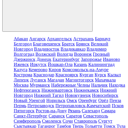
Абакан
Ангарск
Архангельск
Астрахань
Барнаул
Белгород
Благовещенск
Братск
Брянск
Великий
Новгород
Владивосток
Владикавказ
Владимир
Волгоград
Волжский
Вологда
Воронеж
Грозный
Дзержинск
Донецк
Екатеринбург
Запорожье
Иваново
Ижевск
Иркутск
Йошкар-Ола
Казань
Калининград
Калуга
Кемерово
Киров
Комсомольск-на-Амуре
Кострома
Краснодар
Красноярск
Курган
Курск
Кызыл
Липецк
Луганск
Магадан
Магнитогорск
Махачкала
Москва
Мурманск
Набережные Челны
Нальчик
Находка
Нефтеюганск
Нижневартовск
Нижнекамск
Нижний
Новгород
Нижний Тагил
Новокузнецк
Новосибирск
Новый Уренгой
Норильск
Омск
Оренбург
Орёл
Пенза
Пермь
Петрозаводск
Петропавловск-Камчатский
Псков
Пятигорск
Ростов-на-Дону
Рязань
Салехард
Самара
Санкт-Петербург
Саранск
Саратов
Севастополь
Симферополь
Смоленск
Сочи
Ставрополь
Сургут
Сыктывкар
Таганрог
Тамбов
Тверь
Тольятти
Томск
Тула