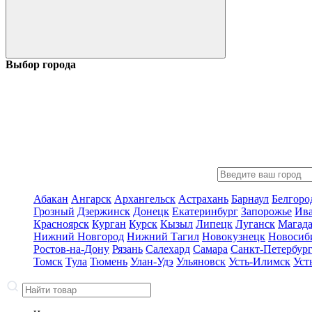
Выбор города
Абакан
Ангарск
Архангельск
Астрахань
Барнаул
Белгоро
Грозный
Дзержинск
Донецк
Екатеринбург
Запорожье
Ив
Красноярск
Курган
Курск
Кызыл
Липецк
Луганск
Магад
Нижний Новгород
Нижний Тагил
Новокузнецк
Новосиб
Ростов-на-Дону
Рязань
Салехард
Самара
Санкт-Петербур
Томск
Тула
Тюмень
Улан-Удэ
Ульяновск
Усть-Илимск
Уст