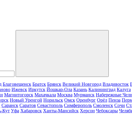
д
Благовещенск
Братск
Брянск
Великий Новгород
Владивосток
аново
Ижевск
Иркутск
Йошкар-Ола
Казань
Калининград
Калуга
ан
Магнитогорск
Махачкала
Москва
Мурманск
Набережные Чел
ирск
Новый Уренгой
Норильск
Омск
Оренбург
Орёл
Пенза
Пер
г
Саранск
Саратов
Севастополь
Симферополь
Смоленск
Сочи
Ст
ь-Кут
Уфа
Хабаровск
Ханты-Мансийск
Херсон
Чебоксары
Челяб