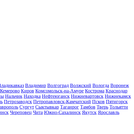
Владикавказ
Владимир
Волгоград
Волжский
Вологда
Воронеж
Кемерово
Киров
Комсомольск-на-Амуре
Кострома
Краснодар
ны
Нальчик
Находка
Нефтеюганск
Нижневартовск
Нижнекамск
мь
Петрозаводск
Петропавловск-Камчатский
Псков
Пятигорск
аврополь
Сургут
Сыктывкар
Таганрог
Тамбов
Тверь
Тольятти
инск
Череповец
Чита
Южно-Сахалинск
Якутск
Ярославль