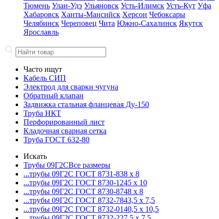
Тюмень
Улан-Удэ
Ульяновск
Усть-Илимск
Усть-Кут
Уфа
Хабаровск
Ханты-Мансийск
Херсон
Чебоксары
Челябинск
Череповец
Чита
Южно-Сахалинск
Якутск
Ярославль
Часто ищут
Кабель СИП
Электрод для сварки чугуна
Обратный клапан
Задвижка стальная фланцевая Ду-150
Труба НКТ
Перфорированный лист
Кладочная сварная сетка
Труба ГОСТ 632-80
Искать
Трубы 09Г2С
Все размеры
...трубы 09Г2С ГОСТ 8731-8
38 x 8
...трубы 09Г2С ГОСТ 8730-12
45 x 10
...трубы 09Г2С ГОСТ 8730-87
48 x 8
...трубы 09Г2С ГОСТ 8732-78
43,5 x 7,5
...трубы 09Г2С ГОСТ 8732-01
40,5 x 10,5
...трубы 09Г2С ГОСТ 8732-22
7,5 x 7,5