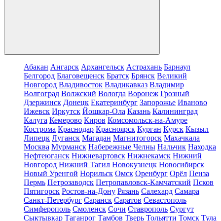
Абакан
Ангарск
Архангельск
Астрахань
Барнаул
Белгород
Благовещенск
Братск
Брянск
Великий
Новгород
Владивосток
Владикавказ
Владимир
Волгоград
Волжский
Вологда
Воронеж
Грозный
Дзержинск
Донецк
Екатеринбург
Запорожье
Иваново
Ижевск
Иркутск
Йошкар-Ола
Казань
Калининград
Калуга
Кемерово
Киров
Комсомольск-на-Амуре
Кострома
Краснодар
Красноярск
Курган
Курск
Кызыл
Липецк
Луганск
Магадан
Магнитогорск
Махачкала
Москва
Мурманск
Набережные Челны
Нальчик
Находка
Нефтеюганск
Нижневартовск
Нижнекамск
Нижний
Новгород
Нижний Тагил
Новокузнецк
Новосибирск
Новый Уренгой
Норильск
Омск
Оренбург
Орёл
Пенза
Пермь
Петрозаводск
Петропавловск-Камчатский
Псков
Пятигорск
Ростов-на-Дону
Рязань
Салехард
Самара
Санкт-Петербург
Саранск
Саратов
Севастополь
Симферополь
Смоленск
Сочи
Ставрополь
Сургут
Сыктывкар
Таганрог
Тамбов
Тверь
Тольятти
Томск
Тула