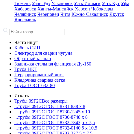
Тюмень
Улан-Удэ
Ульяновск
Усть-Илимск
Усть-Кут
Уфа
Хабаровск
Ханты-Мансийск
Херсон
Чебоксары
Челябинск
Череповец
Чита
Южно-Сахалинск
Якутск
Ярославль
Часто ищут
Кабель СИП
Электрод для сварки чугуна
Обратный клапан
Задвижка стальная фланцевая Ду-150
Труба НКТ
Перфорированный лист
Кладочная сварная сетка
Труба ГОСТ 632-80
Искать
Трубы 09Г2С
Все размеры
...трубы 09Г2С ГОСТ 8731-8
38 x 8
...трубы 09Г2С ГОСТ 8730-12
45 x 10
...трубы 09Г2С ГОСТ 8730-87
48 x 8
...трубы 09Г2С ГОСТ 8732-78
43,5 x 7,5
...трубы 09Г2С ГОСТ 8732-01
40,5 x 10,5
...трубы 09Г2С ГОСТ 8732-22
7,5 x 7,5