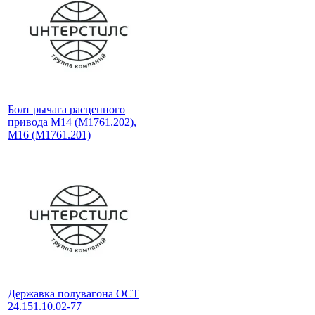
Болт рычага расцепного
привода М14 (М1761.202),
М16 (М1761.201)
Державка полувагона ОСТ
24.151.10.02-77