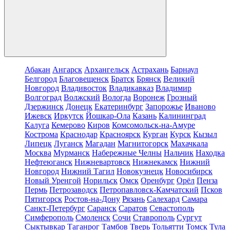
Абакан
Ангарск
Архангельск
Астрахань
Барнаул
Белгород
Благовещенск
Братск
Брянск
Великий
Новгород
Владивосток
Владикавказ
Владимир
Волгоград
Волжский
Вологда
Воронеж
Грозный
Дзержинск
Донецк
Екатеринбург
Запорожье
Иваново
Ижевск
Иркутск
Йошкар-Ола
Казань
Калининград
Калуга
Кемерово
Киров
Комсомольск-на-Амуре
Кострома
Краснодар
Красноярск
Курган
Курск
Кызыл
Липецк
Луганск
Магадан
Магнитогорск
Махачкала
Москва
Мурманск
Набережные Челны
Нальчик
Находка
Нефтеюганск
Нижневартовск
Нижнекамск
Нижний
Новгород
Нижний Тагил
Новокузнецк
Новосибирск
Новый Уренгой
Норильск
Омск
Оренбург
Орёл
Пенза
Пермь
Петрозаводск
Петропавловск-Камчатский
Псков
Пятигорск
Ростов-на-Дону
Рязань
Салехард
Самара
Санкт-Петербург
Саранск
Саратов
Севастополь
Симферополь
Смоленск
Сочи
Ставрополь
Сургут
Сыктывкар
Таганрог
Тамбов
Тверь
Тольятти
Томск
Тула