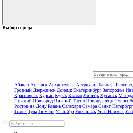
Выбор города
Абакан
Ангарск
Архангельск
Астрахань
Барнаул
Белгоро
Грозный
Дзержинск
Донецк
Екатеринбург
Запорожье
Ив
Красноярск
Курган
Курск
Кызыл
Липецк
Луганск
Магад
Нижний Новгород
Нижний Тагил
Новокузнецк
Новосиб
Ростов-на-Дону
Рязань
Салехард
Самара
Санкт-Петербур
Томск
Тула
Тюмень
Улан-Удэ
Ульяновск
Усть-Илимск
Уст