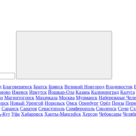
д
Благовещенск
Братск
Брянск
Великий Новгород
Владивосток
аново
Ижевск
Иркутск
Йошкар-Ола
Казань
Калининград
Калуга
ан
Магнитогорск
Махачкала
Москва
Мурманск
Набережные Чел
ирск
Новый Уренгой
Норильск
Омск
Оренбург
Орёл
Пенза
Пер
г
Саранск
Саратов
Севастополь
Симферополь
Смоленск
Сочи
Ст
ь-Кут
Уфа
Хабаровск
Ханты-Мансийск
Херсон
Чебоксары
Челяб