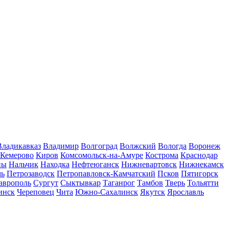
Владикавказ
Владимир
Волгоград
Волжский
Вологда
Воронеж
Кемерово
Киров
Комсомольск-на-Амуре
Кострома
Краснодар
ны
Нальчик
Находка
Нефтеюганск
Нижневартовск
Нижнекамск
мь
Петрозаводск
Петропавловск-Камчатский
Псков
Пятигорск
аврополь
Сургут
Сыктывкар
Таганрог
Тамбов
Тверь
Тольятти
инск
Череповец
Чита
Южно-Сахалинск
Якутск
Ярославль