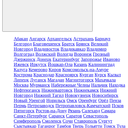
Абакан
Ангарск
Архангельск
Астрахань
Барнаул
Белгород
Благовещенск
Братск
Брянск
Великий
Новгород
Владивосток
Владикавказ
Владимир
Волгоград
Волжский
Вологда
Воронеж
Грозный
Дзержинск
Донецк
Екатеринбург
Запорожье
Иваново
Ижевск
Иркутск
Йошкар-Ола
Казань
Калининград
Калуга
Кемерово
Киров
Комсомольск-на-Амуре
Кострома
Краснодар
Красноярск
Курган
Курск
Кызыл
Липецк
Луганск
Магадан
Магнитогорск
Махачкала
Москва
Мурманск
Набережные Челны
Нальчик
Находка
Нефтеюганск
Нижневартовск
Нижнекамск
Нижний
Новгород
Нижний Тагил
Новокузнецк
Новосибирск
Новый Уренгой
Норильск
Омск
Оренбург
Орёл
Пенза
Пермь
Петрозаводск
Петропавловск-Камчатский
Псков
Пятигорск
Ростов-на-Дону
Рязань
Салехард
Самара
Санкт-Петербург
Саранск
Саратов
Севастополь
Симферополь
Смоленск
Сочи
Ставрополь
Сургут
Сыктывкар
Таганрог
Тамбов
Тверь
Тольятти
Томск
Тула