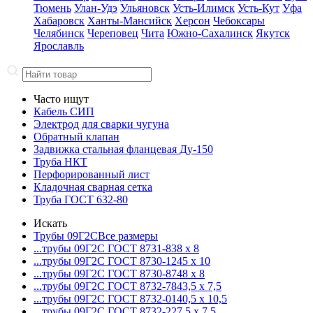
Тюмень
Улан-Удэ
Ульяновск
Усть-Илимск
Усть-Кут
Уфа
Хабаровск
Ханты-Мансийск
Херсон
Чебоксары
Челябинск
Череповец
Чита
Южно-Сахалинск
Якутск
Ярославль
Часто ищут
Кабель СИП
Электрод для сварки чугуна
Обратный клапан
Задвижка стальная фланцевая Ду-150
Труба НКТ
Перфорированный лист
Кладочная сварная сетка
Труба ГОСТ 632-80
Искать
Трубы 09Г2С
Все размеры
...трубы 09Г2С ГОСТ 8731-8
38 x 8
...трубы 09Г2С ГОСТ 8730-12
45 x 10
...трубы 09Г2С ГОСТ 8730-87
48 x 8
...трубы 09Г2С ГОСТ 8732-78
43,5 x 7,5
...трубы 09Г2С ГОСТ 8732-01
40,5 x 10,5
...трубы 09Г2С ГОСТ 8732-22
7,5 x 7,5