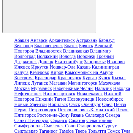
Абакан
Ангарск
Архангельск
Астрахань
Барнаул
Белгород
Благовещенск
Братск
Брянск
Великий
Новгород
Владивосток
Владикавказ
Владимир
Волгоград
Волжский
Вологда
Воронеж
Грозный
Дзержинск
Донецк
Екатеринбург
Запорожье
Иваново
Ижевск
Иркутск
Йошкар-Ола
Казань
Калининград
Калуга
Кемерово
Киров
Комсомольск-на-Амуре
Кострома
Краснодар
Красноярск
Курган
Курск
Кызыл
Липецк
Луганск
Магадан
Магнитогорск
Махачкала
Москва
Мурманск
Набережные Челны
Нальчик
Находка
Нефтеюганск
Нижневартовск
Нижнекамск
Нижний
Новгород
Нижний Тагил
Новокузнецк
Новосибирск
Новый Уренгой
Норильск
Омск
Оренбург
Орёл
Пенза
Пермь
Петрозаводск
Петропавловск-Камчатский
Псков
Пятигорск
Ростов-на-Дону
Рязань
Салехард
Самара
Санкт-Петербург
Саранск
Саратов
Севастополь
Симферополь
Смоленск
Сочи
Ставрополь
Сургут
Сыктывкар
Таганрог
Тамбов
Тверь
Тольятти
Томск
Тула