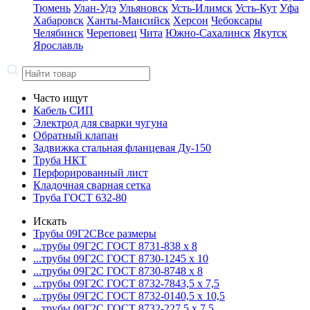
Тюмень
Улан-Удэ
Ульяновск
Усть-Илимск
Усть-Кут
Уфа
Хабаровск
Ханты-Мансийск
Херсон
Чебоксары
Челябинск
Череповец
Чита
Южно-Сахалинск
Якутск
Ярославль
Часто ищут
Кабель СИП
Электрод для сварки чугуна
Обратный клапан
Задвижка стальная фланцевая Ду-150
Труба НКТ
Перфорированный лист
Кладочная сварная сетка
Труба ГОСТ 632-80
Искать
Трубы 09Г2С
Все размеры
...трубы 09Г2С ГОСТ 8731-8
38 x 8
...трубы 09Г2С ГОСТ 8730-12
45 x 10
...трубы 09Г2С ГОСТ 8730-87
48 x 8
...трубы 09Г2С ГОСТ 8732-78
43,5 x 7,5
...трубы 09Г2С ГОСТ 8732-01
40,5 x 10,5
...трубы 09Г2С ГОСТ 8732-22
7,5 x 7,5