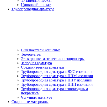
Титановый прокат
Цинковый прокат
Трубопроводная арматура
Выключатели концевые
Термометры
Электропневматические позиционеры
Запорная арматура
Соединительная арматура
Трубопроводная арматура в ВУС изоляции
Трубопроводная арматура в ППМ изоляции
Трубопроводная арматура в ППУ изоляции
Трубопроводная арматура в ЦПП изоляции
Трубопроводная арматура с эпоксидным
покрытием
Чугунная арматура
Сварочные материалы