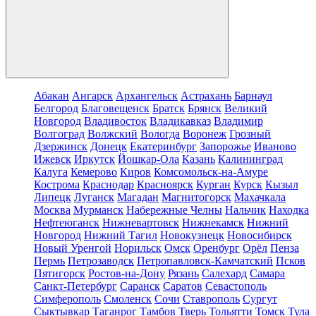
Абакан
Ангарск
Архангельск
Астрахань
Барнаул
Белгород
Благовещенск
Братск
Брянск
Великий
Новгород
Владивосток
Владикавказ
Владимир
Волгоград
Волжский
Вологда
Воронеж
Грозный
Дзержинск
Донецк
Екатеринбург
Запорожье
Иваново
Ижевск
Иркутск
Йошкар-Ола
Казань
Калининград
Калуга
Кемерово
Киров
Комсомольск-на-Амуре
Кострома
Краснодар
Красноярск
Курган
Курск
Кызыл
Липецк
Луганск
Магадан
Магнитогорск
Махачкала
Москва
Мурманск
Набережные Челны
Нальчик
Находка
Нефтеюганск
Нижневартовск
Нижнекамск
Нижний
Новгород
Нижний Тагил
Новокузнецк
Новосибирск
Новый Уренгой
Норильск
Омск
Оренбург
Орёл
Пенза
Пермь
Петрозаводск
Петропавловск-Камчатский
Псков
Пятигорск
Ростов-на-Дону
Рязань
Салехард
Самара
Санкт-Петербург
Саранск
Саратов
Севастополь
Симферополь
Смоленск
Сочи
Ставрополь
Сургут
Сыктывкар
Таганрог
Тамбов
Тверь
Тольятти
Томск
Тула