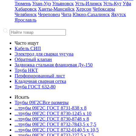
Тюмень
Улан-Удэ
Ульяновск
Усть-Илимск
Усть-Кут
Уфа
Хабаровск
Ханты-Мансийск
Херсон
Чебоксары
Челябинск
Череповец
Чита
Южно-Сахалинск
Якутск
Ярославль
Часто ищут
Кабель СИП
Электрод для сварки чугуна
Обратный клапан
Задвижка стальная фланцевая Ду-150
Труба НКТ
Перфорированный лист
Кладочная сварная сетка
Труба ГОСТ 632-80
Искать
Трубы 09Г2С
Все размеры
...трубы 09Г2С ГОСТ 8731-8
38 x 8
...трубы 09Г2С ГОСТ 8730-12
45 x 10
...трубы 09Г2С ГОСТ 8730-87
48 x 8
...трубы 09Г2С ГОСТ 8732-78
43,5 x 7,5
...трубы 09Г2С ГОСТ 8732-01
40,5 x 10,5
...трубы 09Г2С ГОСТ 8732-22
7,5 x 7,5