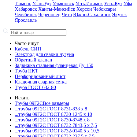
Тюмень
Улан-Удэ
Ульяновск
Усть-Илимск
Усть-Кут
Уфа
Хабаровск
Ханты-Мансийск
Херсон
Чебоксары
Челябинск
Череповец
Чита
Южно-Сахалинск
Якутск
Ярославль
Часто ищут
Кабель СИП
Электрод для сварки чугуна
Обратный клапан
Задвижка стальная фланцевая Ду-150
Труба НКТ
Перфорированный лист
Кладочная сварная сетка
Труба ГОСТ 632-80
Искать
Трубы 09Г2С
Все размеры
...трубы 09Г2С ГОСТ 8731-8
38 x 8
...трубы 09Г2С ГОСТ 8730-12
45 x 10
...трубы 09Г2С ГОСТ 8730-87
48 x 8
...трубы 09Г2С ГОСТ 8732-78
43,5 x 7,5
...трубы 09Г2С ГОСТ 8732-01
40,5 x 10,5
...трубы 09Г2С ГОСТ 8732-22
7,5 x 7,5