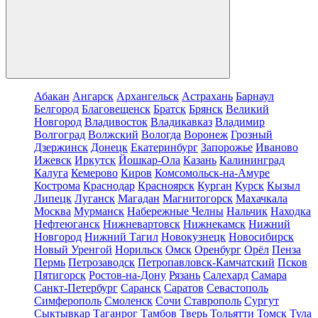
Абакан
Ангарск
Архангельск
Астрахань
Барнаул
Белгород
Благовещенск
Братск
Брянск
Великий
Новгород
Владивосток
Владикавказ
Владимир
Волгоград
Волжский
Вологда
Воронеж
Грозный
Дзержинск
Донецк
Екатеринбург
Запорожье
Иваново
Ижевск
Иркутск
Йошкар-Ола
Казань
Калининград
Калуга
Кемерово
Киров
Комсомольск-на-Амуре
Кострома
Краснодар
Красноярск
Курган
Курск
Кызыл
Липецк
Луганск
Магадан
Магнитогорск
Махачкала
Москва
Мурманск
Набережные Челны
Нальчик
Находка
Нефтеюганск
Нижневартовск
Нижнекамск
Нижний
Новгород
Нижний Тагил
Новокузнецк
Новосибирск
Новый Уренгой
Норильск
Омск
Оренбург
Орёл
Пенза
Пермь
Петрозаводск
Петропавловск-Камчатский
Псков
Пятигорск
Ростов-на-Дону
Рязань
Салехард
Самара
Санкт-Петербург
Саранск
Саратов
Севастополь
Симферополь
Смоленск
Сочи
Ставрополь
Сургут
Сыктывкар
Таганрог
Тамбов
Тверь
Тольятти
Томск
Тула