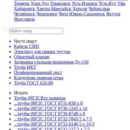
Тюмень
Улан-Удэ
Ульяновск
Усть-Илимск
Усть-Кут
Уфа
Хабаровск
Ханты-Мансийск
Херсон
Чебоксары
Челябинск
Череповец
Чита
Южно-Сахалинск
Якутск
Ярославль
Часто ищут
Кабель СИП
Электрод для сварки чугуна
Обратный клапан
Задвижка стальная фланцевая Ду-150
Труба НКТ
Перфорированный лист
Кладочная сварная сетка
Труба ГОСТ 632-80
Искать
Трубы 09Г2С
Все размеры
...трубы 09Г2С ГОСТ 8731-8
38 x 8
...трубы 09Г2С ГОСТ 8730-12
45 x 10
...трубы 09Г2С ГОСТ 8730-87
48 x 8
...трубы 09Г2С ГОСТ 8732-78
43,5 x 7,5
...трубы 09Г2С ГОСТ 8732-01
40,5 x 10,5
...трубы 09Г2С ГОСТ 8732-22
7,5 x 7,5