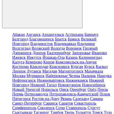
Абакан
Ангарск
Архангельск
Астрахань
Барнаул
Белгород
Благовещенск
Братск
Брянск
Великий
Новгород
Владивосток
Владикавказ
Владимир
Волгоград
Волжский
Вологда
Воронеж
Грозный
Дзержинск
Донецк
Екатеринбург
Запорожье
Иваново
Ижевск
Иркутск
Йошкар-Ола
Казань
Калининград
Калуга
Кемерово
Киров
Комсомольск-на-Амуре
Кострома
Краснодар
Красноярск
Курган
Курск
Кызыл
Липецк
Луганск
Магадан
Магнитогорск
Махачкала
Москва
Мурманск
Набережные Челны
Нальчик
Находка
Нефтеюганск
Нижневартовск
Нижнекамск
Нижний
Новгород
Нижний Тагил
Новокузнецк
Новосибирск
Новый Уренгой
Норильск
Омск
Оренбург
Орёл
Пенза
Пермь
Петрозаводск
Петропавловск-Камчатский
Псков
Пятигорск
Ростов-на-Дону
Рязань
Салехард
Самара
Санкт-Петербург
Саранск
Саратов
Севастополь
Симферополь
Смоленск
Сочи
Ставрополь
Сургут
Сыктывкар
Таганрог
Тамбов
Тверь
Тольятти
Томск
Тула