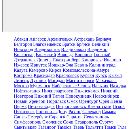
Абакан
Ангарск
Архангельск
Астрахань
Барнаул
Белгород
Благовещенск
Братск
Брянск
Великий
Новгород
Владивосток
Владикавказ
Владимир
Волгоград
Волжский
Вологда
Воронеж
Грозный
Дзержинск
Донецк
Екатеринбург
Запорожье
Иваново
Ижевск
Иркутск
Йошкар-Ола
Казань
Калининград
Калуга
Кемерово
Киров
Комсомольск-на-Амуре
Кострома
Краснодар
Красноярск
Курган
Курск
Кызыл
Липецк
Луганск
Магадан
Магнитогорск
Махачкала
Москва
Мурманск
Набережные Челны
Нальчик
Находка
Нефтеюганск
Нижневартовск
Нижнекамск
Нижний
Новгород
Нижний Тагил
Новокузнецк
Новосибирск
Новый Уренгой
Норильск
Омск
Оренбург
Орёл
Пенза
Пермь
Петрозаводск
Петропавловск-Камчатский
Псков
Пятигорск
Ростов-на-Дону
Рязань
Салехард
Самара
Санкт-Петербург
Саранск
Саратов
Севастополь
Симферополь
Смоленск
Сочи
Ставрополь
Сургут
Сыктывкар
Таганрог
Тамбов
Тверь
Тольятти
Томск
Тула