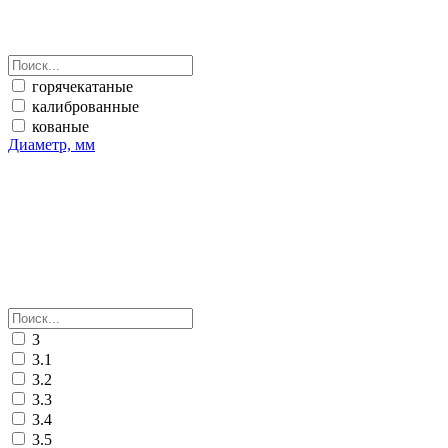
горячекатаные
калиброванные
кованые
Диаметр, мм
3
3.1
3.2
3.3
3.4
3.5