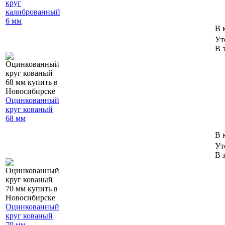
круг
калиброванный
6 мм
В 
Ут
В 
Оцинкованный
круг кованый
68 мм
В 
Ут
В 
Оцинкованный
круг кованый
70 мм