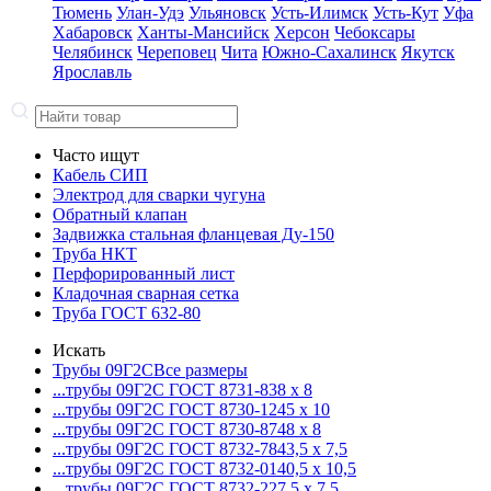
Тюмень
Улан-Удэ
Ульяновск
Усть-Илимск
Усть-Кут
Уфа
Хабаровск
Ханты-Мансийск
Херсон
Чебоксары
Челябинск
Череповец
Чита
Южно-Сахалинск
Якутск
Ярославль
Часто ищут
Кабель СИП
Электрод для сварки чугуна
Обратный клапан
Задвижка стальная фланцевая Ду-150
Труба НКТ
Перфорированный лист
Кладочная сварная сетка
Труба ГОСТ 632-80
Искать
Трубы 09Г2С
Все размеры
...трубы 09Г2С ГОСТ 8731-8
38 x 8
...трубы 09Г2С ГОСТ 8730-12
45 x 10
...трубы 09Г2С ГОСТ 8730-87
48 x 8
...трубы 09Г2С ГОСТ 8732-78
43,5 x 7,5
...трубы 09Г2С ГОСТ 8732-01
40,5 x 10,5
...трубы 09Г2С ГОСТ 8732-22
7,5 x 7,5