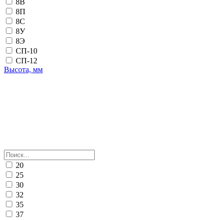
8В
8П
8С
8У
8Э
СП-10
СП-12
Высота, мм
20
25
30
32
35
37