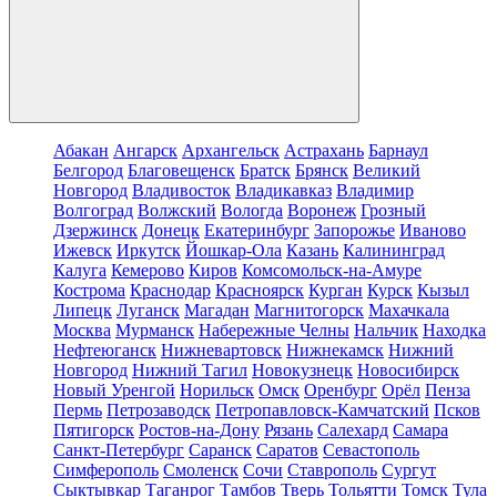
Абакан
Ангарск
Архангельск
Астрахань
Барнаул
Белгород
Благовещенск
Братск
Брянск
Великий
Новгород
Владивосток
Владикавказ
Владимир
Волгоград
Волжский
Вологда
Воронеж
Грозный
Дзержинск
Донецк
Екатеринбург
Запорожье
Иваново
Ижевск
Иркутск
Йошкар-Ола
Казань
Калининград
Калуга
Кемерово
Киров
Комсомольск-на-Амуре
Кострома
Краснодар
Красноярск
Курган
Курск
Кызыл
Липецк
Луганск
Магадан
Магнитогорск
Махачкала
Москва
Мурманск
Набережные Челны
Нальчик
Находка
Нефтеюганск
Нижневартовск
Нижнекамск
Нижний
Новгород
Нижний Тагил
Новокузнецк
Новосибирск
Новый Уренгой
Норильск
Омск
Оренбург
Орёл
Пенза
Пермь
Петрозаводск
Петропавловск-Камчатский
Псков
Пятигорск
Ростов-на-Дону
Рязань
Салехард
Самара
Санкт-Петербург
Саранск
Саратов
Севастополь
Симферополь
Смоленск
Сочи
Ставрополь
Сургут
Сыктывкар
Таганрог
Тамбов
Тверь
Тольятти
Томск
Тула