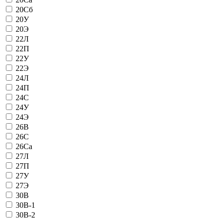
20Сб
20У
20Э
22Л
22П
22У
22Э
24Л
24П
24С
24У
24Э
26В
26С
26Са
27Л
27П
27У
27Э
30В
30В-1
30В-2