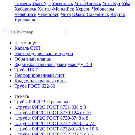
Тюмень
Улан-Удэ
Ульяновск
Усть-Илимск
Усть-Кут
Уфа
Хабаровск
Ханты-Мансийск
Херсон
Чебоксары
Челябинск
Череповец
Чита
Южно-Сахалинск
Якутск
Ярославль
Часто ищут
Кабель СИП
Электрод для сварки чугуна
Обратный клапан
Задвижка стальная фланцевая Ду-150
Труба НКТ
Перфорированный лист
Кладочная сварная сетка
Труба ГОСТ 632-80
Искать
Трубы 09Г2С
Все размеры
...трубы 09Г2С ГОСТ 8731-8
38 x 8
...трубы 09Г2С ГОСТ 8730-12
45 x 10
...трубы 09Г2С ГОСТ 8730-87
48 x 8
...трубы 09Г2С ГОСТ 8732-78
43,5 x 7,5
...трубы 09Г2С ГОСТ 8732-01
40,5 x 10,5
...трубы 09Г2С ГОСТ 8732-22
7,5 x 7,5