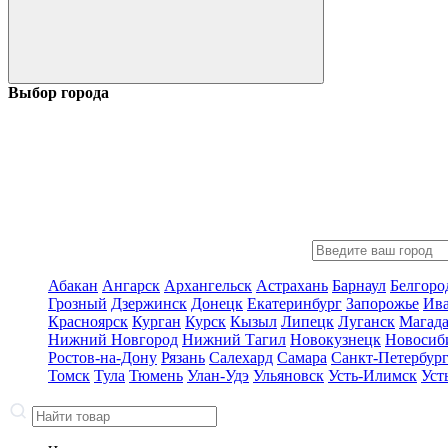
Выбор города
Абакан
Ангарск
Архангельск
Астрахань
Барнаул
Белгоро
Грозный
Дзержинск
Донецк
Екатеринбург
Запорожье
Ив
Красноярск
Курган
Курск
Кызыл
Липецк
Луганск
Магад
Нижний Новгород
Нижний Тагил
Новокузнецк
Новосиб
Ростов-на-Дону
Рязань
Салехард
Самара
Санкт-Петербур
Томск
Тула
Тюмень
Улан-Удэ
Ульяновск
Усть-Илимск
Уст