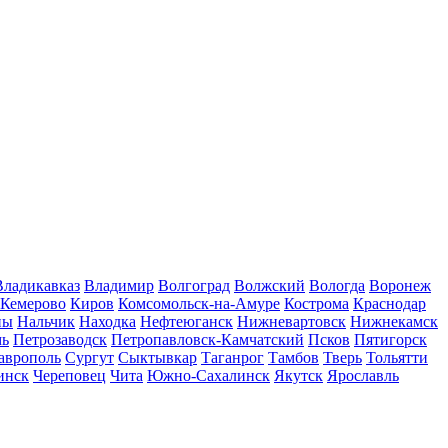
Владикавказ
Владимир
Волгоград
Волжский
Вологда
Воронеж
Кемерово
Киров
Комсомольск-на-Амуре
Кострома
Краснодар
ны
Нальчик
Находка
Нефтеюганск
Нижневартовск
Нижнекамск
мь
Петрозаводск
Петропавловск-Камчатский
Псков
Пятигорск
аврополь
Сургут
Сыктывкар
Таганрог
Тамбов
Тверь
Тольятти
инск
Череповец
Чита
Южно-Сахалинск
Якутск
Ярославль