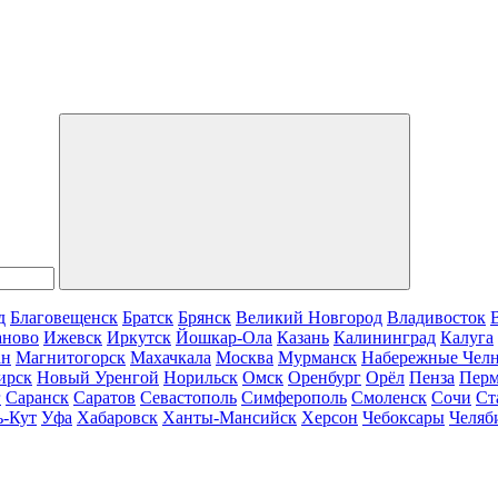
д
Благовещенск
Братск
Брянск
Великий Новгород
Владивосток
аново
Ижевск
Иркутск
Йошкар-Ола
Казань
Калининград
Калуга
ан
Магнитогорск
Махачкала
Москва
Мурманск
Набережные Чел
ирск
Новый Уренгой
Норильск
Омск
Оренбург
Орёл
Пенза
Пер
г
Саранск
Саратов
Севастополь
Симферополь
Смоленск
Сочи
Ст
ь-Кут
Уфа
Хабаровск
Ханты-Мансийск
Херсон
Чебоксары
Челяб