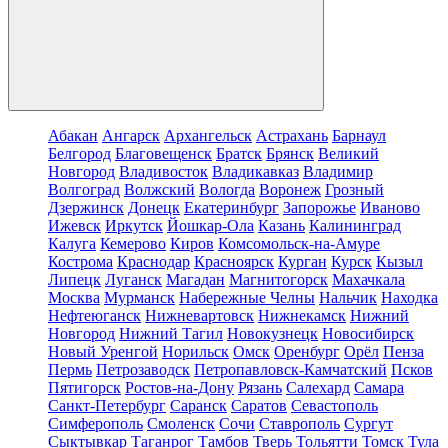
Абакан
Ангарск
Архангельск
Астрахань
Барнаул
Белгород
Благовещенск
Братск
Брянск
Великий
Новгород
Владивосток
Владикавказ
Владимир
Волгоград
Волжский
Вологда
Воронеж
Грозный
Дзержинск
Донецк
Екатеринбург
Запорожье
Иваново
Ижевск
Иркутск
Йошкар-Ола
Казань
Калининград
Калуга
Кемерово
Киров
Комсомольск-на-Амуре
Кострома
Краснодар
Красноярск
Курган
Курск
Кызыл
Липецк
Луганск
Магадан
Магнитогорск
Махачкала
Москва
Мурманск
Набережные Челны
Нальчик
Находка
Нефтеюганск
Нижневартовск
Нижнекамск
Нижний
Новгород
Нижний Тагил
Новокузнецк
Новосибирск
Новый Уренгой
Норильск
Омск
Оренбург
Орёл
Пенза
Пермь
Петрозаводск
Петропавловск-Камчатский
Псков
Пятигорск
Ростов-на-Дону
Рязань
Салехард
Самара
Санкт-Петербург
Саранск
Саратов
Севастополь
Симферополь
Смоленск
Сочи
Ставрополь
Сургут
Сыктывкар
Таганрог
Тамбов
Тверь
Тольятти
Томск
Тула