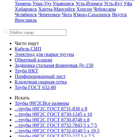
Тюмень
Улан-Удэ
Ульяновск
Усть-Илимск
Усть-Кут
Уфа
Хабаровск
Ханты-Мансийск
Херсон
Чебоксары
Челябинск
Череповец
Чита
Южно-Сахалинск
Якутск
Ярославль
Часто ищут
Кабель СИП
Электрод для сварки чугуна
Обратный клапан
Задвижка стальная фланцевая Ду-150
Труба НКТ
Перфорированный лист
Кладочная сварная сетка
Труба ГОСТ 632-80
Искать
Трубы 09Г2С
Все размеры
...трубы 09Г2С ГОСТ 8731-8
38 x 8
...трубы 09Г2С ГОСТ 8730-12
45 x 10
...трубы 09Г2С ГОСТ 8730-87
48 x 8
...трубы 09Г2С ГОСТ 8732-78
43,5 x 7,5
...трубы 09Г2С ГОСТ 8732-01
40,5 x 10,5
...трубы 09Г2С ГОСТ 8732-22
7,5 x 7,5