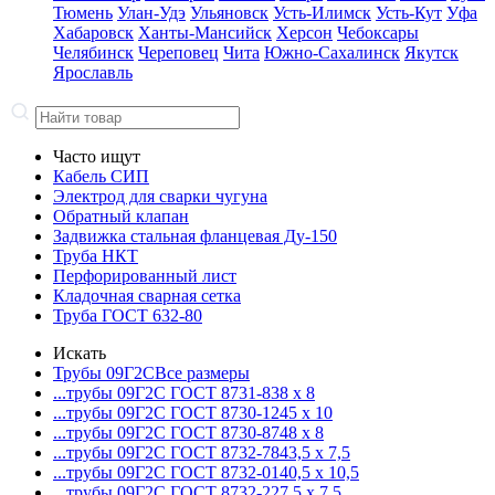
Тюмень
Улан-Удэ
Ульяновск
Усть-Илимск
Усть-Кут
Уфа
Хабаровск
Ханты-Мансийск
Херсон
Чебоксары
Челябинск
Череповец
Чита
Южно-Сахалинск
Якутск
Ярославль
Часто ищут
Кабель СИП
Электрод для сварки чугуна
Обратный клапан
Задвижка стальная фланцевая Ду-150
Труба НКТ
Перфорированный лист
Кладочная сварная сетка
Труба ГОСТ 632-80
Искать
Трубы 09Г2С
Все размеры
...трубы 09Г2С ГОСТ 8731-8
38 x 8
...трубы 09Г2С ГОСТ 8730-12
45 x 10
...трубы 09Г2С ГОСТ 8730-87
48 x 8
...трубы 09Г2С ГОСТ 8732-78
43,5 x 7,5
...трубы 09Г2С ГОСТ 8732-01
40,5 x 10,5
...трубы 09Г2С ГОСТ 8732-22
7,5 x 7,5