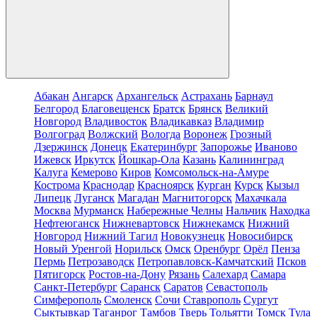
Абакан
Ангарск
Архангельск
Астрахань
Барнаул
Белгород
Благовещенск
Братск
Брянск
Великий
Новгород
Владивосток
Владикавказ
Владимир
Волгоград
Волжский
Вологда
Воронеж
Грозный
Дзержинск
Донецк
Екатеринбург
Запорожье
Иваново
Ижевск
Иркутск
Йошкар-Ола
Казань
Калининград
Калуга
Кемерово
Киров
Комсомольск-на-Амуре
Кострома
Краснодар
Красноярск
Курган
Курск
Кызыл
Липецк
Луганск
Магадан
Магнитогорск
Махачкала
Москва
Мурманск
Набережные Челны
Нальчик
Находка
Нефтеюганск
Нижневартовск
Нижнекамск
Нижний
Новгород
Нижний Тагил
Новокузнецк
Новосибирск
Новый Уренгой
Норильск
Омск
Оренбург
Орёл
Пенза
Пермь
Петрозаводск
Петропавловск-Камчатский
Псков
Пятигорск
Ростов-на-Дону
Рязань
Салехард
Самара
Санкт-Петербург
Саранск
Саратов
Севастополь
Симферополь
Смоленск
Сочи
Ставрополь
Сургут
Сыктывкар
Таганрог
Тамбов
Тверь
Тольятти
Томск
Тула