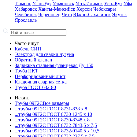
Тюмень
Улан-Удэ
Ульяновск
Усть-Илимск
Усть-Кут
Уфа
Хабаровск
Ханты-Мансийск
Херсон
Чебоксары
Челябинск
Череповец
Чита
Южно-Сахалинск
Якутск
Ярославль
Часто ищут
Кабель СИП
Электрод для сварки чугуна
Обратный клапан
Задвижка стальная фланцевая Ду-150
Труба НКТ
Перфорированный лист
Кладочная сварная сетка
Труба ГОСТ 632-80
Искать
Трубы 09Г2С
Все размеры
...трубы 09Г2С ГОСТ 8731-8
38 x 8
...трубы 09Г2С ГОСТ 8730-12
45 x 10
...трубы 09Г2С ГОСТ 8730-87
48 x 8
...трубы 09Г2С ГОСТ 8732-78
43,5 x 7,5
...трубы 09Г2С ГОСТ 8732-01
40,5 x 10,5
...трубы 09Г2С ГОСТ 8732-22
7,5 x 7,5