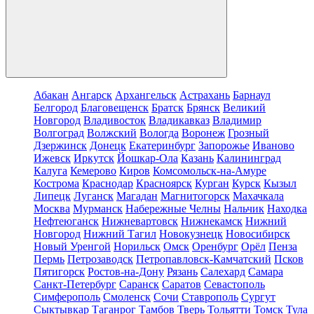
Абакан
Ангарск
Архангельск
Астрахань
Барнаул
Белгород
Благовещенск
Братск
Брянск
Великий
Новгород
Владивосток
Владикавказ
Владимир
Волгоград
Волжский
Вологда
Воронеж
Грозный
Дзержинск
Донецк
Екатеринбург
Запорожье
Иваново
Ижевск
Иркутск
Йошкар-Ола
Казань
Калининград
Калуга
Кемерово
Киров
Комсомольск-на-Амуре
Кострома
Краснодар
Красноярск
Курган
Курск
Кызыл
Липецк
Луганск
Магадан
Магнитогорск
Махачкала
Москва
Мурманск
Набережные Челны
Нальчик
Находка
Нефтеюганск
Нижневартовск
Нижнекамск
Нижний
Новгород
Нижний Тагил
Новокузнецк
Новосибирск
Новый Уренгой
Норильск
Омск
Оренбург
Орёл
Пенза
Пермь
Петрозаводск
Петропавловск-Камчатский
Псков
Пятигорск
Ростов-на-Дону
Рязань
Салехард
Самара
Санкт-Петербург
Саранск
Саратов
Севастополь
Симферополь
Смоленск
Сочи
Ставрополь
Сургут
Сыктывкар
Таганрог
Тамбов
Тверь
Тольятти
Томск
Тула