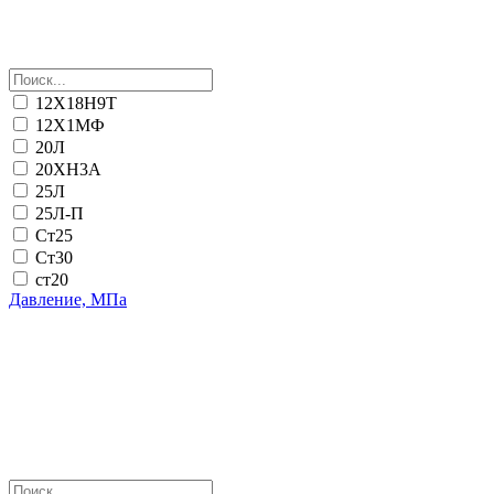
12Х18Н9Т
12Х1МФ
20Л
20ХН3А
25Л
25Л-П
Ст25
Ст30
ст20
Давление, МПа