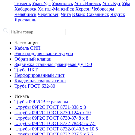
Тюмень
Улан-Удэ
Ульяновск
Усть-Илимск
Усть-Кут
Уфа
Хабаровск
Ханты-Мансийск
Херсон
Чебоксары
Челябинск
Череповец
Чита
Южно-Сахалинск
Якутск
Ярославль
Часто ищут
Кабель СИП
Электрод для сварки чугуна
Обратный клапан
Задвижка стальная фланцевая Ду-150
Труба НКТ
Перфорированный лист
Кладочная сварная сетка
Труба ГОСТ 632-80
Искать
Трубы 09Г2С
Все размеры
...трубы 09Г2С ГОСТ 8731-8
38 x 8
...трубы 09Г2С ГОСТ 8730-12
45 x 10
...трубы 09Г2С ГОСТ 8730-87
48 x 8
...трубы 09Г2С ГОСТ 8732-78
43,5 x 7,5
...трубы 09Г2С ГОСТ 8732-01
40,5 x 10,5
...трубы 09Г2С ГОСТ 8732-22
7,5 x 7,5