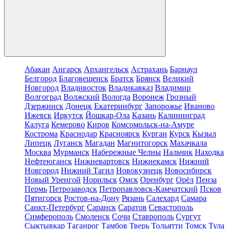
Абакан
Ангарск
Архангельск
Астрахань
Барнаул
Белгород
Благовещенск
Братск
Брянск
Великий
Новгород
Владивосток
Владикавказ
Владимир
Волгоград
Волжский
Вологда
Воронеж
Грозный
Дзержинск
Донецк
Екатеринбург
Запорожье
Иваново
Ижевск
Иркутск
Йошкар-Ола
Казань
Калининград
Калуга
Кемерово
Киров
Комсомольск-на-Амуре
Кострома
Краснодар
Красноярск
Курган
Курск
Кызыл
Липецк
Луганск
Магадан
Магнитогорск
Махачкала
Москва
Мурманск
Набережные Челны
Нальчик
Находка
Нефтеюганск
Нижневартовск
Нижнекамск
Нижний
Новгород
Нижний Тагил
Новокузнецк
Новосибирск
Новый Уренгой
Норильск
Омск
Оренбург
Орёл
Пенза
Пермь
Петрозаводск
Петропавловск-Камчатский
Псков
Пятигорск
Ростов-на-Дону
Рязань
Салехард
Самара
Санкт-Петербург
Саранск
Саратов
Севастополь
Симферополь
Смоленск
Сочи
Ставрополь
Сургут
Сыктывкар
Таганрог
Тамбов
Тверь
Тольятти
Томск
Тула