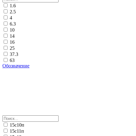
1.6
2.5
4
6.3
10
14
16
25
37.3
63
Обозначение
15с10п
15с11п