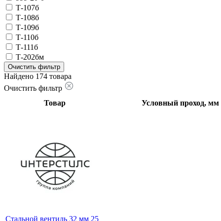
Т-107б
Т-108б
Т-109б
Т-110б
Т-111б
Т-202бм
Очистить фильтр
Найдено 174 товара
Очистить фильтр
Товар
Условный проход, мм
Стальной вентиль 32 мм 25