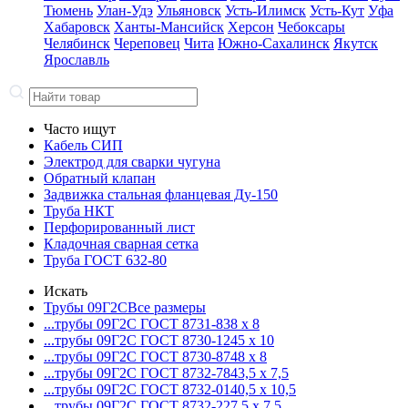
Тюмень
Улан-Удэ
Ульяновск
Усть-Илимск
Усть-Кут
Уфа
Хабаровск
Ханты-Мансийск
Херсон
Чебоксары
Челябинск
Череповец
Чита
Южно-Сахалинск
Якутск
Ярославль
Часто ищут
Кабель СИП
Электрод для сварки чугуна
Обратный клапан
Задвижка стальная фланцевая Ду-150
Труба НКТ
Перфорированный лист
Кладочная сварная сетка
Труба ГОСТ 632-80
Искать
Трубы 09Г2С
Все размеры
...трубы 09Г2С ГОСТ 8731-8
38 x 8
...трубы 09Г2С ГОСТ 8730-12
45 x 10
...трубы 09Г2С ГОСТ 8730-87
48 x 8
...трубы 09Г2С ГОСТ 8732-78
43,5 x 7,5
...трубы 09Г2С ГОСТ 8732-01
40,5 x 10,5
...трубы 09Г2С ГОСТ 8732-22
7,5 x 7,5