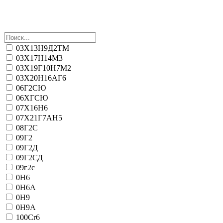
03Х13Н9Д2ТМ
03Х17Н14М3
03Х19Г10Н7М2
03Х20Н16АГ6
06Г2СЮ
06ХГСЮ
07Х16Н6
07Х21Г7АН5
08Г2С
09Г2
09Г2Д
09Г2СД
09г2с
0Н6
0Н6А
0Н9
0Н9А
100Cr6