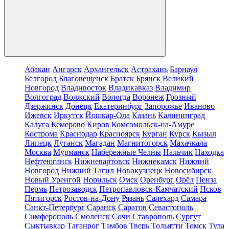
Абакан
Ангарск
Архангельск
Астрахань
Барнаул
Белгород
Благовещенск
Братск
Брянск
Великий
Новгород
Владивосток
Владикавказ
Владимир
Волгоград
Волжский
Вологда
Воронеж
Грозный
Дзержинск
Донецк
Екатеринбург
Запорожье
Иваново
Ижевск
Иркутск
Йошкар-Ола
Казань
Калининград
Калуга
Кемерово
Киров
Комсомольск-на-Амуре
Кострома
Краснодар
Красноярск
Курган
Курск
Кызыл
Липецк
Луганск
Магадан
Магнитогорск
Махачкала
Москва
Мурманск
Набережные Челны
Нальчик
Находка
Нефтеюганск
Нижневартовск
Нижнекамск
Нижний
Новгород
Нижний Тагил
Новокузнецк
Новосибирск
Новый Уренгой
Норильск
Омск
Оренбург
Орёл
Пенза
Пермь
Петрозаводск
Петропавловск-Камчатский
Псков
Пятигорск
Ростов-на-Дону
Рязань
Салехард
Самара
Санкт-Петербург
Саранск
Саратов
Севастополь
Симферополь
Смоленск
Сочи
Ставрополь
Сургут
Сыктывкар
Таганрог
Тамбов
Тверь
Тольятти
Томск
Тула