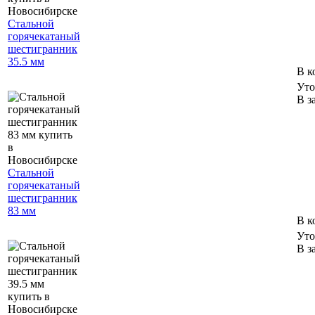
Стальной
горячекатаный
шестигранник
35.5 мм
В к
Уто
В з
Стальной
горячекатаный
шестигранник
83 мм
В к
Уто
В з