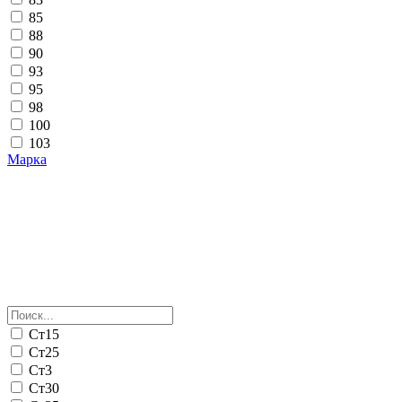
85
88
90
93
95
98
100
103
Марка
Ст15
Ст25
Ст3
Ст30