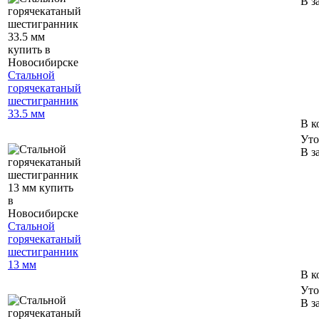
В з
Стальной
горячекатаный
шестигранник
33.5 мм
В к
Уто
В з
Стальной
горячекатаный
шестигранник
13 мм
В к
Уто
В з