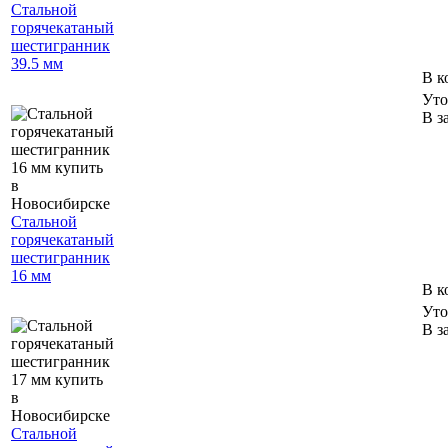
Стальной
горячекатаный
шестигранник
39.5 мм
В к
Уто
В з
Стальной
горячекатаный
шестигранник
16 мм
В к
Уто
В з
Стальной