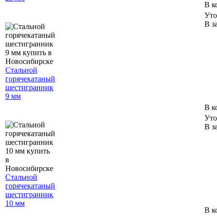
В к
Уто
В з
Стальной
горячекатаный
шестигранник
9 мм
В к
Уто
В з
Стальной
горячекатаный
шестигранник
10 мм
В к