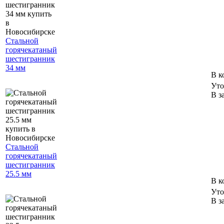
Стальной
горячекатаный
шестигранник
34 мм
В к
Уто
В з
Стальной
горячекатаный
шестигранник
25.5 мм
В к
Уто
В з