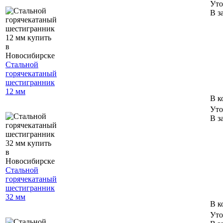
Уто
В з
Стальной
горячекатаный
шестигранник
12 мм
В к
Уто
В з
Стальной
горячекатаный
шестигранник
32 мм
В к
Уто