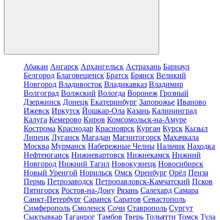
Абакан
Ангарск
Архангельск
Астрахань
Барнаул
Белгород
Благовещенск
Братск
Брянск
Великий
Новгород
Владивосток
Владикавказ
Владимир
Волгоград
Волжский
Вологда
Воронеж
Грозный
Дзержинск
Донецк
Екатеринбург
Запорожье
Иваново
Ижевск
Иркутск
Йошкар-Ола
Казань
Калининград
Калуга
Кемерово
Киров
Комсомольск-на-Амуре
Кострома
Краснодар
Красноярск
Курган
Курск
Кызыл
Липецк
Луганск
Магадан
Магнитогорск
Махачкала
Москва
Мурманск
Набережные Челны
Нальчик
Находка
Нефтеюганск
Нижневартовск
Нижнекамск
Нижний
Новгород
Нижний Тагил
Новокузнецк
Новосибирск
Новый Уренгой
Норильск
Омск
Оренбург
Орёл
Пенза
Пермь
Петрозаводск
Петропавловск-Камчатский
Псков
Пятигорск
Ростов-на-Дону
Рязань
Салехард
Самара
Санкт-Петербург
Саранск
Саратов
Севастополь
Симферополь
Смоленск
Сочи
Ставрополь
Сургут
Сыктывкар
Таганрог
Тамбов
Тверь
Тольятти
Томск
Тула