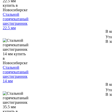
Стальной
горячекатаный
шестигранник
22.5 мм
В к
Уто
В з
Стальной
горячекатаный
шестигранник
14 мм
В к
Уто
В з