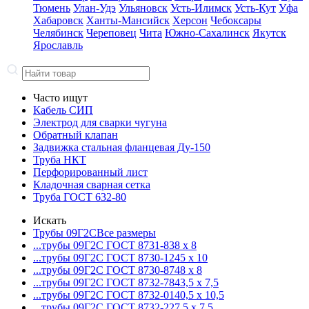
Тюмень
Улан-Удэ
Ульяновск
Усть-Илимск
Усть-Кут
Уфа
Хабаровск
Ханты-Мансийск
Херсон
Чебоксары
Челябинск
Череповец
Чита
Южно-Сахалинск
Якутск
Ярославль
Часто ищут
Кабель СИП
Электрод для сварки чугуна
Обратный клапан
Задвижка стальная фланцевая Ду-150
Труба НКТ
Перфорированный лист
Кладочная сварная сетка
Труба ГОСТ 632-80
Искать
Трубы 09Г2С
Все размеры
...трубы 09Г2С ГОСТ 8731-8
38 x 8
...трубы 09Г2С ГОСТ 8730-12
45 x 10
...трубы 09Г2С ГОСТ 8730-87
48 x 8
...трубы 09Г2С ГОСТ 8732-78
43,5 x 7,5
...трубы 09Г2С ГОСТ 8732-01
40,5 x 10,5
...трубы 09Г2С ГОСТ 8732-22
7,5 x 7,5