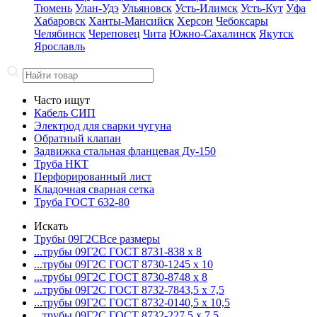
Тюмень
Улан-Удэ
Ульяновск
Усть-Илимск
Усть-Кут
Уфа
Хабаровск
Ханты-Мансийск
Херсон
Чебоксары
Челябинск
Череповец
Чита
Южно-Сахалинск
Якутск
Ярославль
Часто ищут
Кабель СИП
Электрод для сварки чугуна
Обратный клапан
Задвижка стальная фланцевая Ду-150
Труба НКТ
Перфорированный лист
Кладочная сварная сетка
Труба ГОСТ 632-80
Искать
Трубы 09Г2С
Все размеры
...трубы 09Г2С ГОСТ 8731-8
38 x 8
...трубы 09Г2С ГОСТ 8730-12
45 x 10
...трубы 09Г2С ГОСТ 8730-87
48 x 8
...трубы 09Г2С ГОСТ 8732-78
43,5 x 7,5
...трубы 09Г2С ГОСТ 8732-01
40,5 x 10,5
...трубы 09Г2С ГОСТ 8732-22
7,5 x 7,5