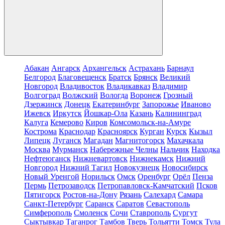
Абакан
Ангарск
Архангельск
Астрахань
Барнаул
Белгород
Благовещенск
Братск
Брянск
Великий
Новгород
Владивосток
Владикавказ
Владимир
Волгоград
Волжский
Вологда
Воронеж
Грозный
Дзержинск
Донецк
Екатеринбург
Запорожье
Иваново
Ижевск
Иркутск
Йошкар-Ола
Казань
Калининград
Калуга
Кемерово
Киров
Комсомольск-на-Амуре
Кострома
Краснодар
Красноярск
Курган
Курск
Кызыл
Липецк
Луганск
Магадан
Магнитогорск
Махачкала
Москва
Мурманск
Набережные Челны
Нальчик
Находка
Нефтеюганск
Нижневартовск
Нижнекамск
Нижний
Новгород
Нижний Тагил
Новокузнецк
Новосибирск
Новый Уренгой
Норильск
Омск
Оренбург
Орёл
Пенза
Пермь
Петрозаводск
Петропавловск-Камчатский
Псков
Пятигорск
Ростов-на-Дону
Рязань
Салехард
Самара
Санкт-Петербург
Саранск
Саратов
Севастополь
Симферополь
Смоленск
Сочи
Ставрополь
Сургут
Сыктывкар
Таганрог
Тамбов
Тверь
Тольятти
Томск
Тула